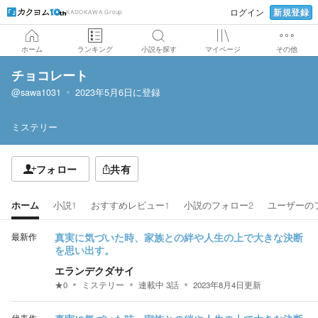
新規登録
ログイン
KADOKAWA Group
ホーム
ランキング
小説を探す
マイページ
その他
チョコレート
@sawa1031
2023年5月6日
に登録
ミステリー
フォロー
共有
ホーム
小説
1
おすすめレビュー
1
小説のフォロー
2
ユーザーの
最新作
真実に気づいた時、家族との絆や人生の上で大きな決断
を思い出す。
エランデクダサイ
★
0
ミステリー
連載中
3
話
2023年8月4日
更新