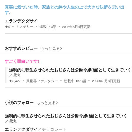
真実に気づいた時、家族との絆や人生の上で大きな決断を思い出
す。
エランデクダサイ
★
0
ミステリー
連載中
3
話
2023年8月4日
更新
おすすめレビュー
もっと見る
すごく面白いです!
強制的に転生させられたおじさんは公爵令嬢(極)として生きていく
／
鳶丸
★
6,427
異世界ファンタジー
連載中
1373
話
2026年8月8日
更新
小説のフォロー
もっと見る
強制的に転生させられたおじさんは公爵令嬢(極)として生きていく
／
鳶丸
エランデクダサイ
／
チョコレート