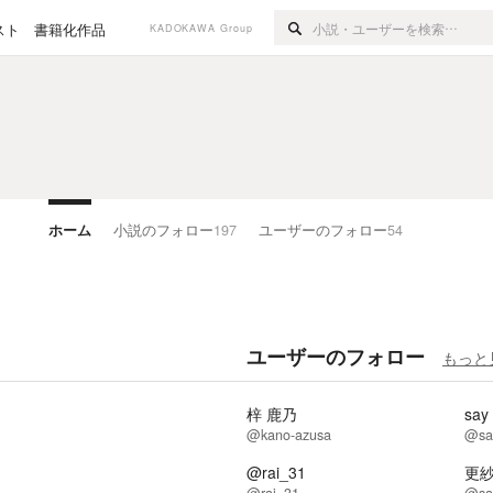
スト
書籍化作品
KADOKAWA Group
ホーム
小説のフォロー
197
ユーザーのフォロー
54
ユーザーのフォロー
もっと
梓 鹿乃
say
@kano-azusa
@sa
@rai_31
更