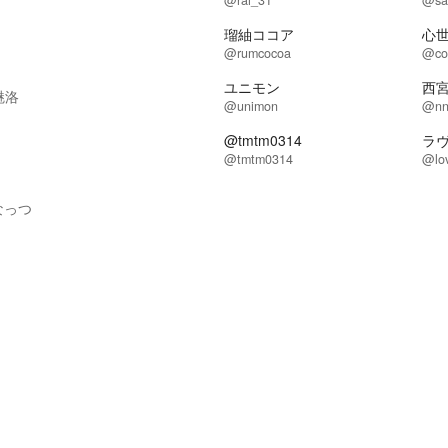
@rai_31
@sa
瑠紬ココア
心
@rumcocoa
@co
ユニモン
西
魅洛
@unimon
@nn
@tmtm0314
ラヴ
@tmtm0314
@lo
なっつ