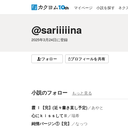
マイページ
小説を探す
ネク
@sariiiiina
2025年3月24日
に登録
フォロー
プロフィールを共有
小説のフォロー
もっと見る
霞 Ⅰ【完】(近々書き直し予定)
／
あやと
心にｋｉｓｓしてⅡ
／
瑞希
純情バージン①【完】
／
なっつ