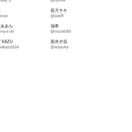
rasa_s
@hijiri94
世
藍方サキ
cose
@sakiR
宮ああち
瑞希
my-a-chi
@mizuki365
 KAZU
新井夕花
vekazu2024
@araiyuka