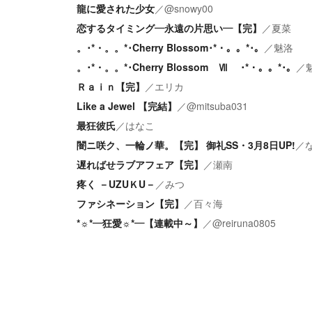
龍に愛された少女
／
@snowy00
恋するタイミング―永遠の片思い―【完】
／
夏菜
。･*・。。*･Cherry Blossom･*・。。*･。
／
魅洛
。･*・。。*･Cherry Blossom Ⅶ ･*・。。*･。
／
Ｒａｉｎ【完】
／
エリカ
Like a Jewel 【完結】
／
@mitsuba031
最狂彼氏
／
はなこ
闇ニ咲ク、一輪ノ華。【完】 御礼SS・3月8日UP!
／
遅ればせラブアフェア【完】
／
瀬南
疼く －UZUＫU－
／
みつ
ファシネーション【完】
／
百々海
*☼*―狂愛☼*―【連載中～】
／
@reiruna0805