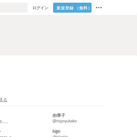
ログイン
新規登録
（無料）
見る
由華子
y___
@tojyoyukako
紗
hijiri