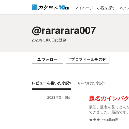
マイページ
小説を探す
ネク
@rararara007
2023年3月6日
に登録
フォロー
プロフィールを共有
レビューを書いた小説
1
★をつけた小説
1
2023年3月6日
題名のインパ
最初、題名を見てどん
てきました。最高です
★★★
Excellent!!!