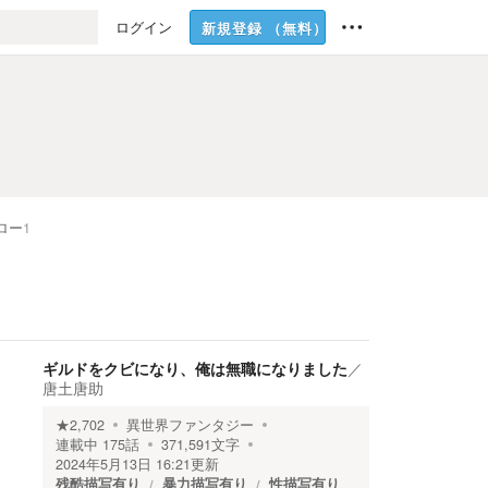
ログイン
新規登録
（無料）
ロー
1
ギルドをクビになり、俺は無職になりました
／
唐土唐助
★
2,702
異世界ファンタジー
連載中
175
話
371,591
文字
2024年5月13日 16:21
更新
残酷描写有り
暴力描写有り
性描写有り