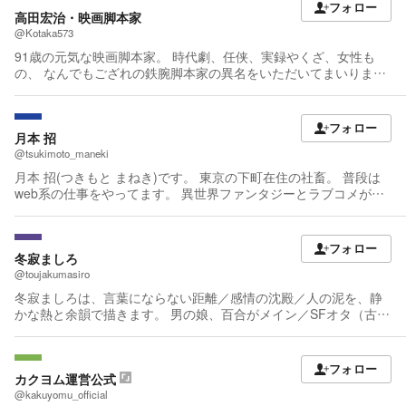
フォロー
高田宏治・映画脚本家
@Kotaka573
91歳の元気な映画脚本家。 時代劇、任侠、実録やくざ、女性も
の、 なんでもござれの鉄腕脚本家の異名をいただいてまいりまし
た。 「忍者狩り」「仁義なき戦い完結篇」「まむしの兄弟」シリ
ーズ、「鬼龍院花子の生涯」「極道の妻たち」シリーズなど、興
味があったら若い方にも観ていただきたい作品です。
フォロー
月本 招
@tsukimoto_maneki
月本 招(つきもと まねき)です。 東京の下町在住の社畜。 普段は
web系の仕事をやってます。 異世界ファンタジーとラブコメが好
きです！ 他のジャンルもこれから書いてみる予定(^^ゞ 感想やア
ドバイス、誤字脱字などありましたら、お気軽にコメントいただ
けたらありがたいです。あと、近況ノートなどへのコメントも大
フォロー
歓迎です(,,>᎑<,,) 一応コレクションも作ってみたので、ここでざ
冬寂ましろ
っくり紹介します。 ――― ★中～長編【割と長文作品】 →５万
@toujakumasiro
字以上の作品。一番読んで欲しい作品だったりしますが、特に
冬寂ましろは、言葉にならない距離／感情の沈殿／人の泥を、静
「聖魔のギルガメス」はかなりの長編になってきたので、他の短
かな熱と余韻で描きます。 男の娘、百合がメイン／SFオタ（古
編などをお読みいただき、作風などを気に入っていただけました
参）／本棚はハヤカワばかりで青い／好きな作家は C.J.チェリイ
らぜひに(｡>ㅅ<)✩⡱ ★短編【２万字以内の作品】 月本(作者)の作
読後、あなたの心の片隅に、春の幸せと冬のせつなさをお届けし
風が見える作品たちです。文字数も少なめですので、初めて自分
ます。 ■初めての方はこちら： カクヨム公式自主企画「百合小
フォロー
の作品を読んでいただく場合はこちらのいずれかを読んでいただ
説」 みかみてれん賞 選出 『銀河逃避行百合！』
カクヨム運営公式
くとよろしいかと思います(*^-^*) ★短編【私小説～カクヨムコン8
https://kakuyomu.jp/features/16817330668949856527 ■ほか実績:
@kakuyomu_official
中間選考通過作品～】 こちらは私小説。黒歴史です( ﾟ∀ﾟ)・∵. ｸﾞ