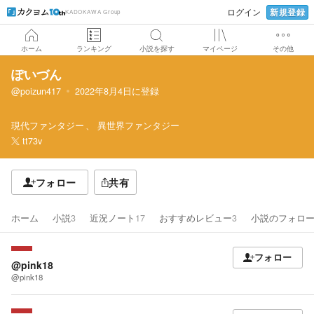
新規登録
ログイン
KADOKAWA Group
ホーム
ランキング
小説を探す
マイページ
その他
ぽいづん
@poizun417
2022年8月4日
に登録
現代ファンタジー
異世界ファンタジー
tt73v
フォロー
共有
ホーム
小説
3
近況ノート
17
おすすめレビュー
3
小説のフォロ
フォロー
@pink18
@pink18