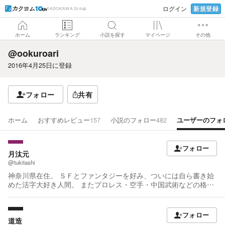
新規登録
ログイン
KADOKAWA Group
ホーム
ランキング
小説を探す
マイページ
その他
@ookuroari
2016年4月25日
に登録
フォロー
共有
ホーム
おすすめレビュー
157
小説のフォロー
482
ユーザーのフォ
フォロー
月汰元
@tukitashi
神奈川県在住。 ＳＦとファンタジーを好み、ついには自ら書き始
めた活字大好き人間。 またプロレス・空手・中国武術などの格闘
技も好きでネットやテレビの番組を楽しみにしています。
フォロー
道造