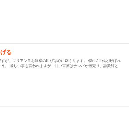
捧げる
すが、マリアンヌお嬢様の叫びは心に刺さります。 特にZ世代と呼ばれ
ょう。 厳しい事も言われますが、甘い言葉はナンパか壺売り、詐欺師と