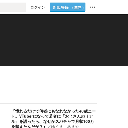
ログイン
新規登録
（無料）
『憧れるだけで何者にもなれなかった40歳ニー
ト。VTuberになって若者に「おじさんのリア
ル」を語ったら、なぜかスパチャで月収100万
を超えたんだが？』
／
ゆうき あきや