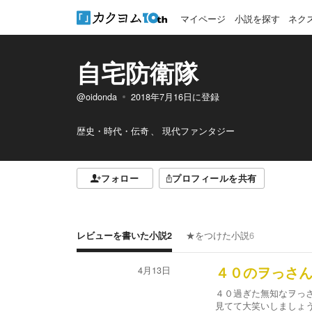
マイページ
小説を探す
ネク
自宅防衛隊
@oidonda
2018年7月16日
に登録
歴史・時代・伝奇
現代ファンタジー
フォロー
プロフィールを共有
レビューを書いた小説
2
★をつけた小説
6
4月13日
４０のヲっさ
４０過ぎた無知なヲっ
見てて大笑いしましょ