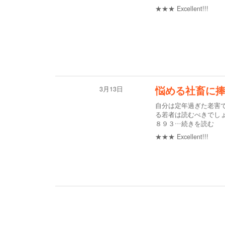
★★★
Excellent!!!
3月13日
悩める社畜に
自分は定年過ぎた老害で
る若者は読むべきでし
８９３
…続きを読む
★★★
Excellent!!!