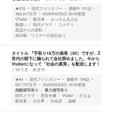
★
976
現代ファンタジー
連載中
151
話
482,917
文字
2026年8月6日 20:00
更新
VTuber
配信者
おっさん主人公
勘違い
現代ドラマ
コメディ
底辺からの逆転
掲示板・リスナーの反応あり
タイトル 『手取り18万の係長（30）ですが、Z
世代の部下に煽られて会社辞めました。今から
Vtuberになって「社会の真実」を配信します！
／
ゆうき あきや
★
64
現代ファンタジー
連載中
194
話
637,707
文字
2026年8月6日 19:00
更新
残酷描写有り
暴力描写有り
現代ドラマ
悪役令嬢
Vtuber
ざまぁ
配信者
お仕事
社会派
論破