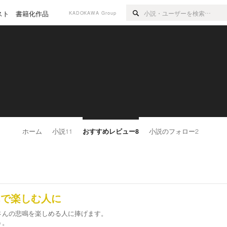
スト
書籍化作品
KADOKAWA Group
ホーム
小説
11
おすすめレビュー
8
小説のフォロー
2
んで楽しむ人に
さんの悲鳴を楽しめる人に捧げます。
う。