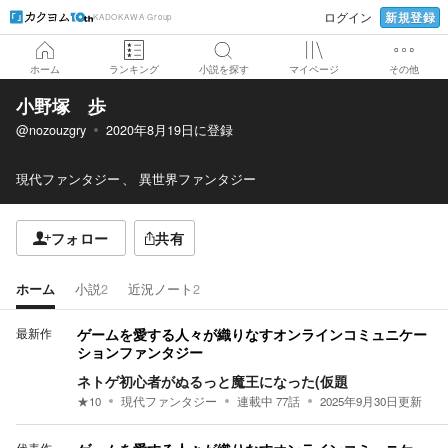
新規登録
ログイン
KADOKAWA Group
ホーム
ランキング
小説を探す
マイページ
その他
小野塚 歩
@nozouzgry
2020年8月19日
に登録
現代ファンタジー
異世界ファンタジー
フォロー
共有
ホーム
小説
2
近況ノート
2
最新作
ゲームを愛する人々が織りなすオンラインコミュニケー
ションファンタジー
ネトゲ初心者がぬるっと魔王になった(仮題
★
10
現代ファンタジー
連載中
77
話
2025年9月30日
更新