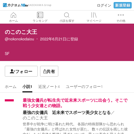
新規登録
ログイン
KADOKAWA Group
ホーム
ランキング
小説を探す
マイページ
その他
のこのこ大王
@nokonokodaiou
2022年6月21日
に登録
SF
フォロー
共有
ホーム
小説
1
近況ノート
4
ユーザーのフォロー
1
最強女傭兵が転生先で近未来スポーツに出会う。そこで
戦う少女達との物語。
最強の女傭兵 近未来でスポーツ美少女となる
／
のこのこ大王
世界中が戦争に明け暮れた時代。 各国の特殊部隊から恐れられ
『最強の女傭兵』と呼ばれた女性が居た。 数々の伝説を残した彼