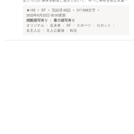
女だったが 身体を酷使し過ぎたせいで、早々に寿命を迎え永遠…
★
155
SF
完結済
65
話
317,958
文字
2022年6月22日 00:00
更新
残酷描写有り
暴力描写有り
オリジナル
近未来
SF
スポーツ
ロボット
女主人公
主人公最強
転生