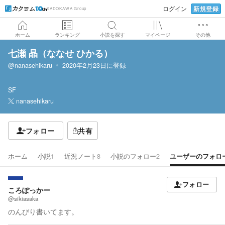
新規登録
ログイン
KADOKAWA Group
ホーム
ランキング
小説を探す
マイページ
その他
七瀬 晶（ななせ ひかる）
@nanasehikaru
2020年2月23日
に登録
SF
nanasehikaru
フォロー
共有
ホーム
小説
1
近況ノート
8
小説のフォロー
2
ユーザーのフォロ
フォロー
ころぽっかー
@sikiasaka
のんびり書いてます。