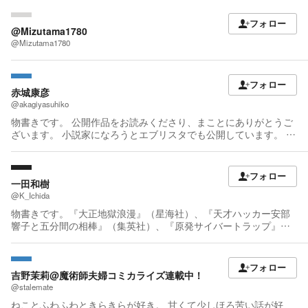
フォロー
@Mizutama1780
@Mizutama1780
フォロー
赤城康彦
@akagiyasuhiko
物書きです。 公開作品をお読みくださり、まことにありがとうご
ざいます。 小説家になろうとエブリスタでも公開しています。 １
９７４年生まれ。高知県出身。
フォロー
一田和樹
@K_Ichida
物書きです。『大正地獄浪漫』（星海社）、『天才ハッカー安部
響子と五分間の相棒』（集英社）、『原発サイバートラップ』
（原書房／集英社）、『御社のデータが流出しています』（早川
書房）、『フェイクニュース 新しい戦略的戦争兵器』（角川新
書）など著者多数。いろいろ書き散らかしております。一部の方
フォロー
にはネット小説『告白死』の作者として知られています。 詳細は
吉野茉莉@魔術師夫婦コミカライズ連載中！
こちらのサイトを参照ください。 公式サイト http://ichida-
@stalemate
kazuki.com 文學界新人賞、小松左京賞、創元ＳＦ短編賞、ダ・ヴ
ねことふわふわときらきらが好き。 甘くて少しほろ苦い話が好