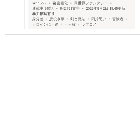
★
11,227
書籍化
異世界ファンタジー
連載中
340
話
942,751
文字
2026年8月2日 19:45
更新
暴力描写有り
身分差
悪役令嬢
剣と魔法
両片思い
冒険者
ヒロインに一途
一人称
ラブコメ