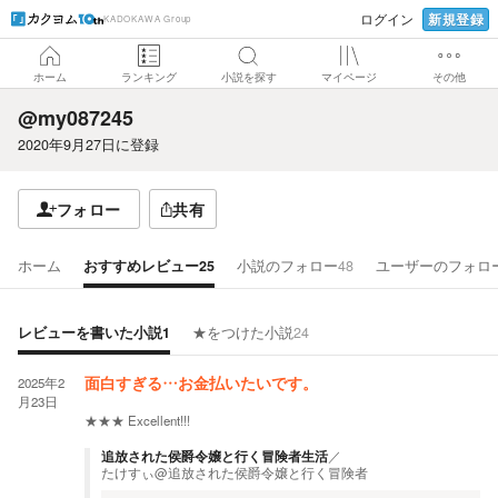
新規登録
ログイン
KADOKAWA Group
ホーム
ランキング
小説を探す
マイページ
その他
@my087245
2020年9月27日
に登録
フォロー
共有
ホーム
おすすめレビュー
25
小説のフォロー
48
ユーザーのフォロ
レビューを書いた小説
1
★をつけた小説
24
2025年2
面白すぎる…お金払いたいです。
月23日
★★★
Excellent!!!
追放された侯爵令嬢と行く冒険者生活
／
たけすぃ@追放された侯爵令嬢と行く冒険者