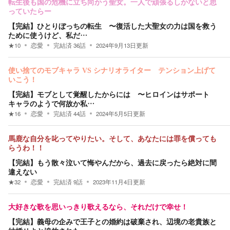
転生後も国の危機に立ち向かう聖女。一人で頑張るしかないと思
っていたらー
【完結】ひとりぼっちの転生 〜復活した大聖女の力は国を救う
ために使うけど、私だ…
★
10
恋愛
完結済
36
話
2024年9月13日
更新
使い捨てのモブキャラ VS シナリオライター テンション上げて
いこう！
【完結】モブとして覚醒したからには 〜ヒロインはサポート
キャラのようで何故か私…
★
16
恋愛
完結済
44
話
2024年5月5日
更新
馬鹿な自分を叱ってやりたい。そして、あなたには罪を償っても
らうわ！！
【完結】もう散々泣いて悔やんだから、過去に戻ったら絶対に間
違えない
★
32
恋愛
完結済
9
話
2023年11月4日
更新
大好きな歌を思いっきり歌えるなら、それだけで幸せ！
【完結】義母の企みで王子との婚約は破棄され、辺境の老貴族と