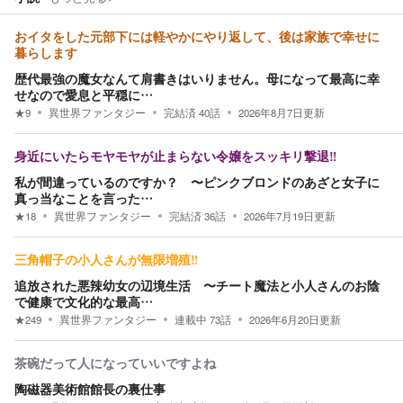
おイタをした元部下には軽やかにやり返して、後は家族で幸せに
暮らします
歴代最強の魔女なんて肩書きはいりません。母になって最高に幸
せなので愛息と平穏に…
★
9
異世界ファンタジー
完結済
40
話
2026年8月7日
更新
身近にいたらモヤモヤが止まらない令嬢をスッキリ撃退‼︎
私が間違っているのですか？ 〜ピンクブロンドのあざと女子に
真っ当なことを言った…
★
18
異世界ファンタジー
完結済
36
話
2026年7月19日
更新
三角帽子の小人さんが無限増殖‼︎
追放された悪辣幼女の辺境生活 〜チート魔法と小人さんのお陰
で健康で文化的な最高…
★
249
異世界ファンタジー
連載中
73
話
2026年6月20日
更新
茶碗だって人になっていいですよね
陶磁器美術館館長の裏仕事