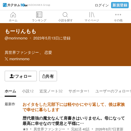
新規登録
ログイン
KADOKAWA Group
ホーム
ランキング
小説を探す
マイページ
その他
もーりんもも
@morinmomo
2023年5月13日
に登録
異世界ファンタジー
恋愛
morrinmomo
フォロー
共有
ホーム
小説
12
近況ノート
32
サポーター
1
ユーザーのフォロー
最新作
おイタをした元部下には軽やかにやり返して、後は家族
で幸せに暮らします
歴代最強の魔女なんて肩書きはいりません。母になって
最高に幸せなので愛息と平穏に…
★
9
異世界ファンタジー
完結済
40
話
2026年8月7日
更新