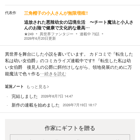
代表作
三角帽子の小人さんが無限増殖‼︎
追放された悪辣幼女の辺境生活 〜チート魔法と小人さ
んのお陰で健康で文化的な最高…
★
249
異世界ファンタジー
連載中
73
話
2026年6月20日
更新
異世界を舞台にした小説を書いています。 カドコミで『転生した
私は幼い女伯爵』のコミカライズ連載中です‼︎ 『転生した私は幼
い女伯爵 後見人の公爵に餌付けしながら、領地発展のために万
能魔法で色々作る
…続きを読む
近況ノート
もっと見る
完結しました
2026年8月7日 14:47
新作の連載を始めました
2026年7月19日 18:17
作家にギフトを贈る