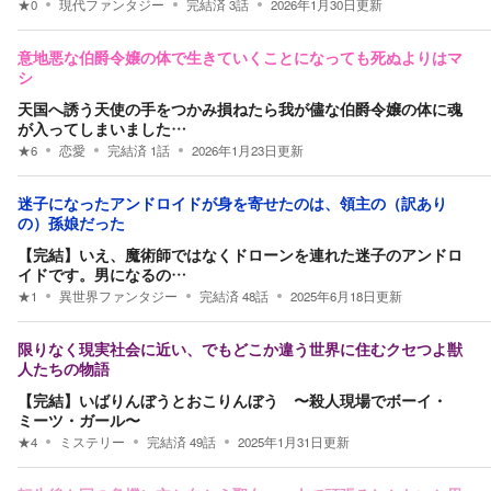
★
0
現代ファンタジー
完結済
3
話
2026年1月30日
更新
意地悪な伯爵令嬢の体で生きていくことになっても死ぬよりはマ
シ
天国へ誘う天使の手をつかみ損ねたら我が儘な伯爵令嬢の体に魂
が入ってしまいました…
★
6
恋愛
完結済
1
話
2026年1月23日
更新
迷子になったアンドロイドが身を寄せたのは、領主の（訳あり
の）孫娘だった
【完結】いえ、魔術師ではなくドローンを連れた迷子のアンドロ
イドです。男になるの…
★
1
異世界ファンタジー
完結済
48
話
2025年6月18日
更新
限りなく現実社会に近い、でもどこか違う世界に住むクセつよ獣
人たちの物語
【完結】いばりんぼうとおこりんぼう 〜殺人現場でボーイ・
ミーツ・ガール〜
★
4
ミステリー
完結済
49
話
2025年1月31日
更新