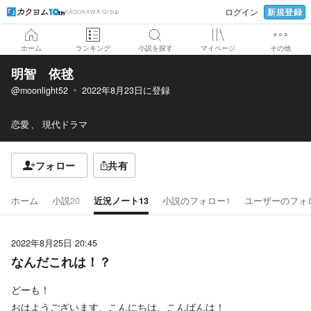
新規登録
ログイン
KADOKAWA Group
ホーム
ランキング
小説を探す
マイページ
その他
明智 依毬
@moonlight52
2022年8月23日
に登録
恋愛
現代ドラマ
フォロー
共有
ホーム
小説
20
近況ノート
13
小説のフォロー
1
ユーザーのフォ
2022年8月25日 20:45
なんだこれは！？
どーも！
おはようございます、こんにちは、こんばんは！