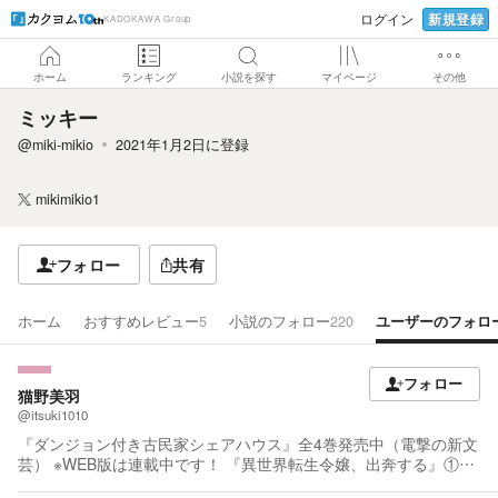
新規登録
ログイン
KADOKAWA Group
ホーム
ランキング
小説を探す
マイページ
その他
ミッキー
@miki-mikio
2021年1月2日
に登録
mikimikio1
フォロー
共有
ホーム
おすすめレビュー
5
小説のフォロー
220
ユーザーのフォロ
フォロー
猫野美羽
@itsuki1010
『ダンジョン付き古民家シェアハウス』全4巻発売中（電撃の新文
芸） ※WEB版は連載中です！ 『異世界転生令嬢、出奔する』①〜
④発売中（レジーナ） 『異世界転生令嬢、出奔する』文庫①発売