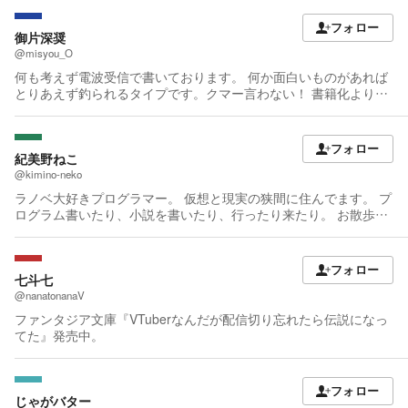
中 『魔法のトランクと異世界暮らし〜魔女見習いの自由気ままな
移住生活〜』①発売中（アース・スターノベル） ファンタジー作
フォロー
品が好きです。 特に登場人物がご飯を美味しく ŧ‹"(o'ч'o)ŧ‹" する
御片深奨
お話が大好きです。 恋愛モノは嫌いじゃないのですが、ラブイチ
@misyou_O
ャなお話よりも ŧ‹"(o'ч'o)ŧ‹" なお話が多いですスミマセン…！ も
何も考えず電波受信で書いております。 何か面白いものがあれば
ふもふも大好きなので、もふ率は高いです。 あと、ハーレムもの
とりあえず釣られるタイプです。クマー言わない！ 書籍化よりマ
（逆ハーもの）は苦手なので、そういう展開はありません。 ハッ
ンガ化して欲しいと願う今日この頃（妄想末期） ※近況ノートに
ピーエンド大好き主義です。 ザマァと言うか、勧善懲悪なお話が
突発アンケートや予備知識を放り込むことがあります。
好き。 のんびりマイペース更新になりますが、お付き合いくださ
フォロー
ると嬉しいです！
紀美野ねこ
@kimino-neko
ラノベ大好きプログラマー。 仮想と現実の狭間に住んでます。 プ
ログラム書いたり、小説を書いたり、行ったり来たり。 お散歩中
によく見かけるサバ猫と黒柴をモフりたい日々。 質問などはお気
軽に〜♪ https://mond.how/ja/kiminoneko1 ※Discordやってませ
ん。
フォロー
七斗七
@nanatonanaV
ファンタジア文庫『VTuberなんだが配信切り忘れたら伝説になっ
てた』発売中。
フォロー
じゃがバター