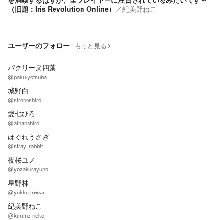
を満喫するはずが、全プレイヤーに注目されているみたいです～
（旧題：Iris Revolution Online）
／
紀美野ねこ
ユーザーのフォロー
もっと見る
パクリーヌ四葉
@paku-yotsuba
城野白
@sironoshiro
愛七ひろ
@ainanahiro
はぐれうさぎ
@stray_rabbit
夜桜ユノ
@yozakurayuno
星野林
@yukkurireisa
紀美野ねこ
@kimino-neko