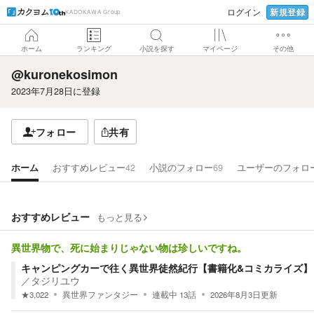
新規登録
ログイン
KADOKAWA Group
ホーム
ランキング
小説を探す
マイページ
その他
@kuronekosimon
2023年7月28日
に登録
フォロー
共有
ホーム
おすすめレビュー
42
小説のフォロー
69
ユーザーのフォロ
おすすめレビュー
もっと見る
異世界物で、死に始まりじゃない物は珍しいですね。
キャンピングカーで往く異世界徒然紀行【書籍化&コミカライズ】
／
タジリユウ
★
3,022
異世界ファンタジー
連載中
13
話
2026年8月3日
更新