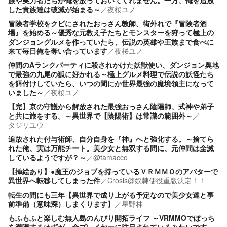
族や実力者たちが俺を放っておいてくれません。一方、俺を追放
した貴族達は破滅が始まる～
／
夜桜ユノ
冒険者学校をクビにされたおっさん教師、街外れで『冒険者酒
場』を始める～優秀な元教え子たちとモンスターを狩って極上の
ダンジョングルメを作っていたら、伝説の英雄や王族まで食べに
来て毎日俺を奪い合っています
／
夜桜ユノ
仲間のAランクパーティに殺されかけた妖獣使い、ダンジョン奥地
で最強の九尾の狐に好かれる～極上グルメ料理で伝説の妖怪たち
を餌付けしていたら、いつの間にか世界最強の魔境領主になって
いました～
／
夜桜ユノ
【完】京の守護から解放された最強おっさん陰陽師、式神や弟子
と共に旅をする。～異世界で【陰陽術】は常識の範囲外～
／
タジリユウ
追放された付与術師、自分自身を『神』へと強化する。～捨てら
れた俺、実は万能チート。美少女と無双する間に、元仲間は全滅
しているようですが？～
／
@tamacco
【挿絵あり】●魔王のジョブを持っているＶＲＭＭＯのアバターで
異世界へ転移してしまった件
／
Crosis@奴隷使役重版決定！！
転生の間にも三年【異世界で成り上がる予定なので美少女達と事
前準備（意味深）しまくります】
／
星野林
もふもふと楽しむ無人島のんびり開拓ライフ ～VRMMOでぼっち