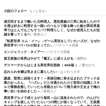
小説のフォロー
もっと見る
過労死するまで働いた元料理人、悪役貴族の三男に転生したので
今度は好きに料理する〜賄いのつもりで振る舞った飯が異世界基
準ではとんでもごちそうバフ料理らしく、なぜか使用人たちが忠
誠を誓ってくる〜
／
夜桜ユノ
『転変世界 エム・イー』 ~ゲーム実況をしていたハズが、なぜか
異世界サバイバルが始まってた~
／
パクリーヌ四葉
エンジェリック・ネイアー
／
パクリーヌ四葉
貧乏家族の長男はやがて『魔王』に成り上がる
／
城野白
デスマーチからはじまる異世界狂想曲（ web版 ）
／
愛七ひろ
忘れられ令嬢は気ままに暮らしたい
／
はぐれうさぎ
謙虚、堅実に頑張ります！～英雄召喚に巻き込まれたブラック企
業のおっさん、『ハズレ』だと冷遇されたけど前世の知識とスキ
ルで業務改善していったら有能さがバレて権力者や王女まで俺の
奪い合いを始めました～
／
夜桜ユノ
異世界グルメで成り上がり無双～山に追放されたので、のんびり
キャンプを楽しんでいたらいつの間にか強くなっていて、王侯貴