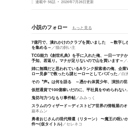
連載中
56
話
2026年7月26日
更新
小説のフォロー
もっと見る
7億円で、潰れかけのクラブを買いました ～数字し
を集める～
／
猫の飼い主
TCG能力《創世札典》を手に入れた俺、一日一マナ
予知、若返り。マナが足りないので山を買います～
／
姉に無職だと思われているAランク探索者の俺、企業VT
ロー見参”で救ったら謎ヒーローとしてバズった
／
白
その〝声〟は何を語る ～憑かれ体質少年、演技の世
仮想通貨で100億稼いだのに、平社員をやめられない
鬼切与力つなもり事件帖
／
みみっく
スラムのウィザード～ディストピア世界の情報屋のオ
巌本ムン
勇者おじさんの現代帰還（リターン） 〜魔王の呪い
件〜(仮タイトル)
／
セレネコ