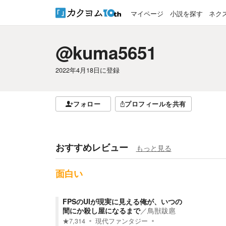
マイページ
小説を探す
ネク
@kuma5651
2022年4月18日
に登録
フォロー
プロフィールを共有
おすすめレビュー
もっと見る
面白い
FPSのUIが現実に見える俺が、いつの
間にか殺し屋になるまで
／
鳥獣跋扈
★
7,314
現代ファンタジー