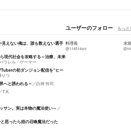
ユーザーのフォロー
もっと
か見えない俺は、誰も数えない選手
料理長
水
@114514orz
@mi
から現代社会を攻略する～治療、未来
パラレル・ゲーマー
uberの初ダンジョン配信を“ヒー
洲りつ
界へと誘われる～
／
白神 怜司
／
T.K.
ッサン。実は本物の魔法使い～
／
かと思ったら姪の召喚魔法だった