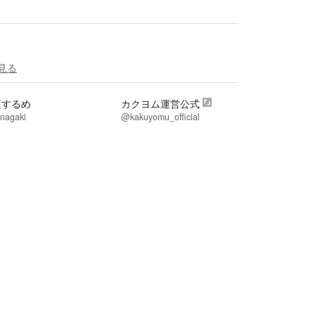
見る
垣するめ
カクヨム運営公式
nagaki
@kakuyomu_official