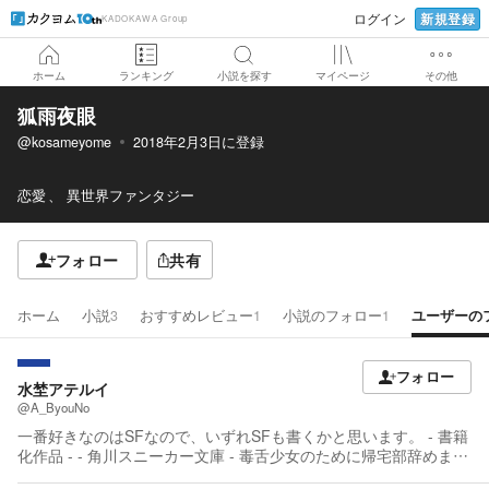
新規登録
ログイン
KADOKAWA Group
ホーム
ランキング
小説を探す
マイページ
その他
狐雨夜眼
@kosameyome
2018年2月3日
に登録
恋愛
異世界ファンタジー
フォロー
共有
ホーム
小説
3
おすすめレビュー
1
小説のフォロー
1
ユーザーの
フォロー
水埜アテルイ
@A_ByouNo
一番好きなのはSFなので、いずれSFも書くかと思います。 - 書籍
化作品 - - 角川スニーカー文庫 - 毒舌少女のために帰宅部辞めまし
た（出版契約終了） JKマンガ家の津布楽さんは俺がいないとラブ