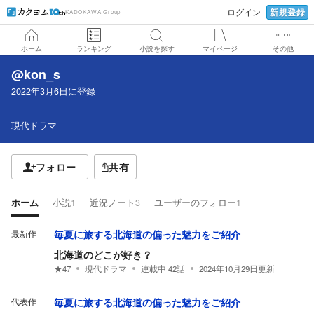
新規登録
ログイン
KADOKAWA Group
ホーム
ランキング
小説を探す
マイページ
その他
@kon_s
2022年3月6日
に登録
現代ドラマ
フォロー
共有
ホーム
小説
1
近況ノート
3
ユーザーのフォロー
1
最新作
毎夏に旅する北海道の偏った魅力をご紹介
北海道のどこが好き？
★
47
現代ドラマ
連載中
42
話
2024年10月29日
更新
代表作
毎夏に旅する北海道の偏った魅力をご紹介