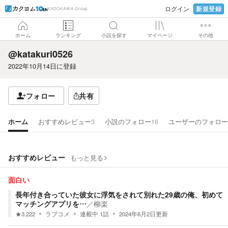
新規登録
ログイン
KADOKAWA Group
ホーム
ランキング
小説を探す
マイページ
その他
@katakuri0526
2022年10月14日
に登録
フォロー
共有
ホーム
おすすめレビュー
3
小説のフォロー
16
ユーザーのフォロー
おすすめレビュー
もっと見る
面白い
長年付き合っていた彼女に浮気をされて別れた29歳の俺、初めて
マッチングアプリを…
／
柳楽
★
3,222
ラブコメ
連載中
1
話
2024年6月2日
更新