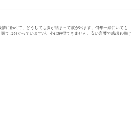
の愛情に触れて、どうしても胸が詰まって涙が出ます。何年一緒にいても、
と頭では分かっていますが、心は納得できません。安い言葉で感想も書け