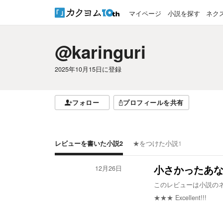
マイページ
小説を探す
ネク
@karinguri
2025年10月15日
に登録
フォロー
プロフィールを共有
レビューを書いた小説
2
★をつけた小説
1
12月26日
小さかったあ
このレビューは小説の
★★★
Excellent!!!