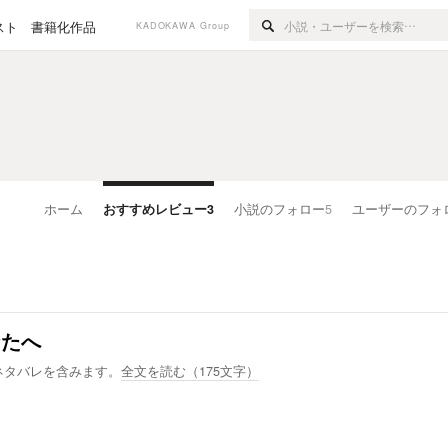
スト
書籍化作品
KADOKAWA Group
ホーム
おすすめレビュー
3
小説のフォロー
5
ユーザーのフォ
なたへ
ネタバレを含みます。
全文を読む（
175
文字）