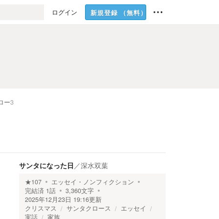
ログイン
新規登録
（無料）
ロー
3
サンタになった日
／
深水双葉
★
107
エッセイ・ノンフィクション
完結済
1
話
3,360
文字
2025年12月23日 19:16
更新
クリスマス
サンタクロース
エッセイ
実話
家族