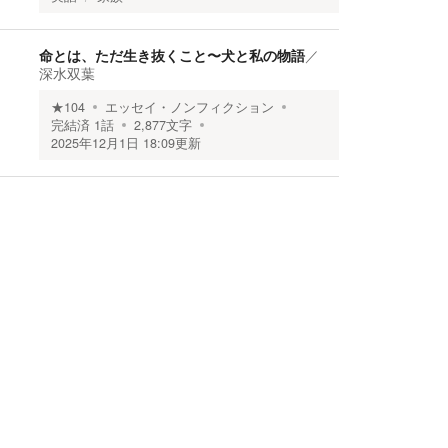
命とは、ただ生き抜くこと〜犬と私の物語
／
深水双葉
★
104
エッセイ・ノンフィクション
完結済
1
話
2,877
文字
2025年12月1日 18:09
更新