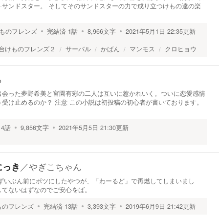
―サンドスター。 そしてそのサンドスターの力で成り立つけもの達の楽
ものフレンズ
完結済
1
話
8,966
文字
2021年5月1日 22:35
更新
台けものフレンズ２
サーバル
かばん
マンモス
クロヒョウ
ら
出会った夢野希美と宮園有彩の二人は互いに惹かれいく。ついに恋愛感情
受け止めるのか？ 注意 この小説は初投稿の初心者が書いております。
4
話
9,856
文字
2021年5月5日 21:30
更新
／
やぎこちゃん
にっき
 ずいぶん前にボツにしたやつが、「わーるど」で再燃してしまいまし
してないはずなのでご安心をば。
ものフレンズ
完結済
13
話
3,393
文字
2019年6月9日 21:42
更新