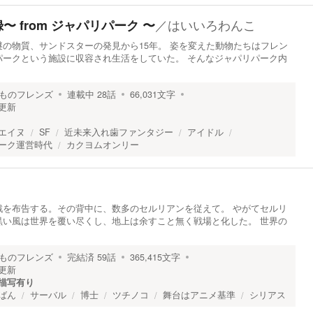
／
はいいろわんこ
 from ジャパリパーク 〜
の物質、サンドスターの発見から15年。 姿を変えた動物たちはフレン
パークという施設に収容され生活をしていた。 そんなジャパリパーク内
ものフレンズ
連載中
28
話
66,031
文字
更新
エイヌ
SF
近未来入れ歯ファンタジー
アイドル
ーク運営時代
カクヨムオンリー
戦を布告する。その背中に、数多のセルリアンを従えて。 やがてセルリ
黒い風は世界を覆い尽くし、地上は余すこと無く戦場と化した。 世界の
ものフレンズ
完結済
59
話
365,415
文字
更新
描写有り
ばん
サーバル
博士
ツチノコ
舞台はアニメ基準
シリアス