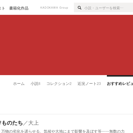
スト
書籍化作品
KADOKAWA Group
ホーム
小説
8
コレクション
2
近況ノート
23
おすすめレビ
／
大上
けものたち
、万物の劣化を遅らせる、気候や大地にまで影響を及ぼす等――無数の力