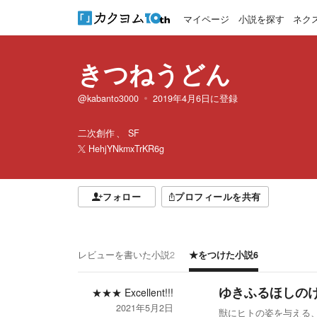
マイページ
小説を探す
ネク
きつねうどん
@kabanto3000
2019年4月6日
に登録
二次創作
SF
HehjYNkmxTrKR6g
フォロー
プロフィールを共有
レビューを書いた小説
2
★をつけた小説
6
ゆきふるほしの
★★★
Excellent!!!
2021年5月2日
獣にヒトの姿を与える