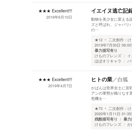
イエイヌ逃亡記録〜
★★★
Excellent!!!
2019年6月10日
動物を美少女に変える謎
ズと呼ばれ、ジャパリ
の…
★
12
二次創作：
け
2019年7月30日 06:00
暴力描写有り
けものフレンズ
イ
ほぼオリキャラ
パ
／
白狐
ヒトの業
★★★
Excellent!!!
2019年4月7日
かばんは世界全土に宣
アンの軍勢が織りなす
危機を…
★
73
二次創作：
け
2020年1月11日 01:35
残酷描写有り
暴力
けものフレンズ
か