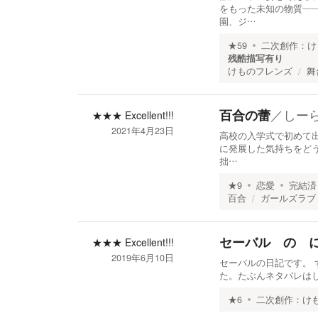
をもった未知の物質―
園、ジ…
★
59
二次創作：
け
残酷描写有り
けものフレンズ
舞
／
しー
百合の蕾
★★★
Excellent!!!
2021年4月23日
高校の入学式で初めて
に発展した気持ちをどう
拙…
★
9
恋愛
完結済
百合
ガールズラブ
セーバル の 
★★★
Excellent!!!
2019年6月10日
セーバルの日記です。
た。たぶんネタバレは
★
6
二次創作：
け