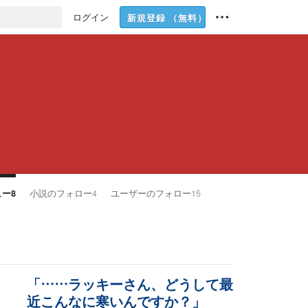
ログイン
新規登録
（無料）
ュー
8
小説のフォロー
4
ユーザーのフォロー
15
「……ラッキーさん、どうして最
近こんなに寒いんですか？」