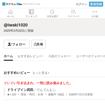
新規登録
ログイン
KADOKAWA Group
ホーム
ランキング
小説を探す
マイページ
その他
@iwaki1020
2025年3月22日
に登録
フォロー
共有
ホーム
おすすめレビュー
1
小説のフォロー
1
ユーザーのフォロー
2
おすすめレビュー
もっと見る
ぐいぐい引き込まれ、一気に読み進みました。
ドライブイン武田
／
でんでんむし
★
1,520
歴史・時代・伝奇
連載中
182
話
2026年7月21日
更新