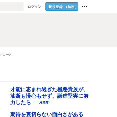
ログイン
新規登録
（無料）
ォロー
2
才能に恵まれ過ぎた極悪貴族が、
油断も慢心もせず、謙虚堅実に努
力したら
月島秀一
期待を裏切らない面白さがある