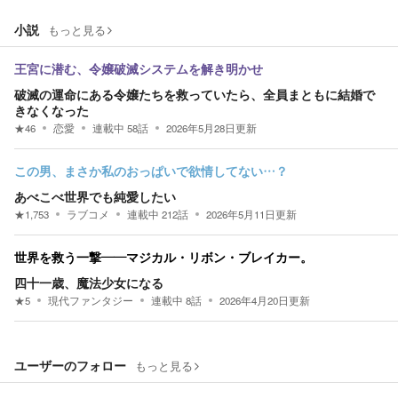
小説
もっと見る
王宮に潜む、令嬢破滅システムを解き明かせ
破滅の運命にある令嬢たちを救っていたら、全員まともに結婚で
きなくなった
★
46
恋愛
連載中
58
話
2026年5月28日
更新
この男、まさか私のおっぱいで欲情してない…？
あべこべ世界でも純愛したい
★
1,753
ラブコメ
連載中
212
話
2026年5月11日
更新
世界を救う一撃――マジカル・リボン・ブレイカー。
四十一歳、魔法少女になる
★
5
現代ファンタジー
連載中
8
話
2026年4月20日
更新
ユーザーのフォロー
もっと見る