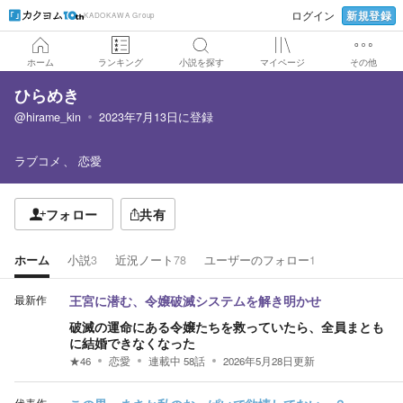
新規登録
ログイン
KADOKAWA Group
ホーム
ランキング
小説を探す
マイページ
その他
ひらめき
@hirame_kin
2023年7月13日
に登録
ラブコメ
恋愛
フォロー
共有
ホーム
小説
3
近況ノート
78
ユーザーのフォロー
1
最新作
王宮に潜む、令嬢破滅システムを解き明かせ
破滅の運命にある令嬢たちを救っていたら、全員まとも
に結婚できなくなった
★
46
恋愛
連載中
58
話
2026年5月28日
更新