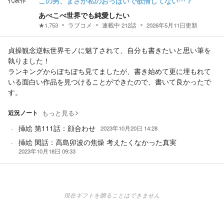
代表作
この男、まさか私のおっぱいで欲情してない…？
あべこべ世界でも純愛したい
★
1,753
ラブコメ
連載中
212
話
2026年5月11日
更新
貞操観念逆転世界モノに魅了されて、自分も書きたいと思い筆を
執りました！
ランキングからぽちぽち見てましたが、書き始めて更に埋もれて
いる面白い作品を見つけることができたので、書いて良かったで
す。
近況ノート
もっと見る
挿絵 第111話：顔合わせ
2023年10月20日 14:28
挿絵 閑話：高島卯波の焦燥 考えたくなかった真実
2023年10月18日 09:33
現在ギフトを贈ることはできません