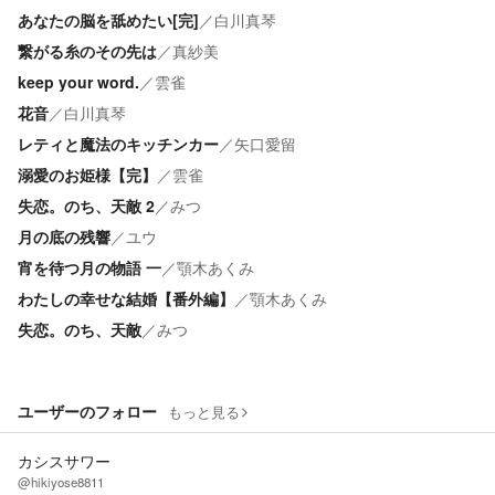
あなたの脳を舐めたい[完]
／
白川真琴
繋がる糸のその先は
／
真紗美
keep your word.
／
雲雀
花音
／
白川真琴
レティと魔法のキッチンカー
／
矢口愛留
溺愛のお姫様【完】
／
雲雀
失恋。のち、天敵 2
／
みつ
月の底の残響
／
ユウ
宵を待つ月の物語 一
／
顎木あくみ
わたしの幸せな結婚【番外編】
／
顎木あくみ
失恋。のち、天敵
／
みつ
ユーザーのフォロー
もっと見る
カシスサワー
@hikiyose8811