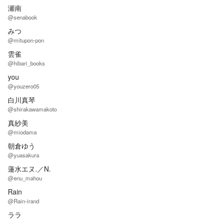
瀬南
@senabook
みつ
@mitupon-pon
雲雀
@hibari_books
you
@youzero05
白川真琴
@shirakawamakoto
真紗美
@miodama
朝倉ゆう
@yuasakura
蓮水エヌ.／N.
@enu_mahou
Rain
@Rain-irand
ララ