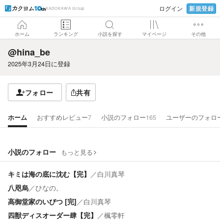
新規登録
ログイン
KADOKAWA Group
ホーム
ランキング
小説を探す
マイページ
その他
@hina_be
2025年3月24日
に登録
フォロー
共有
ホーム
おすすめレビュー
7
小説のフォロー
165
ユーザーのフォロ
小説のフォロー
もっと見る
キミは海の底に沈む【完】
／
白川真琴
八咫烏
／
ひなの。
高御堂家のいびつ [完]
／
白川真琴
四獣ディスオーダー肆【完】
／
楓零軒