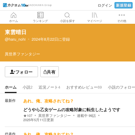
新規登録
ログイン
KADOKAWA Group
ホーム
ランキング
小説を探す
マイページ
その他
東雲晴日
@haru_nohi
2024年8月22日
に登録
異世界ファンタジー
フォロー
共有
ホーム
小説
2
近況ノート
4
おすすめレビュー
69
小説のフォロ
最新作
あれ、俺、攻略されてね？
どうやら乙女ゲームの攻略対象に転生したようです
★
107
異世界ファンタジー
連載中
99
話
2025年5月11日
更新
代表作
あれ、俺、攻略されてね？