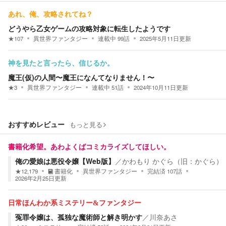
あれ、俺、攻略されてね？
どうやら乙女ゲームの攻略対象に転生したようです
★
107
異世界ファンタジー
連載中
99
話
2025年5月11日
更新
神を見たと言ったら、信じるか。
魔王(仮)の人間〜魔王になんてなりません！〜
★
3
異世界ファンタジー
連載中
51
話
2024年10月11日
更新
おすすめレビュー
もっと見る
書籍化希望。あわよくばコミカライズしてほしい。
俺の愛娘は悪役令嬢【Web版】
／
かわもり かぐら（旧：かぐら）
★
12,179
書籍化
異世界ファンタジー
完結済
107
話
2026年2月25日
更新
日常ほんわか系ミステリー&ファンタジー
冤罪令嬢は、孤独な魔術師と解き明かす
／
川奈あさ