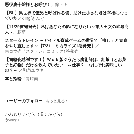
悪役腐令嬢様とお呼び！
／
節トキ
【BL】異世界で聖男と呼ばれる僕、助けた小さな君は宰相になっ
ていた
／
k-ing/きんぐ
【11/29書籍発売】私はあなたの影になりたい～軍人王女の武器商
人～
／
頼爾
スター☆トレイン ～アイドル育成ゲームの世界で「推し」と青春
をやり直します～【7/31コミカライズ1巻発売】
／
南コウ@『スタトレ』コミック1巻発売
【書籍化感謝です！】Ｗｅｂ版ぐうたら魔術師は、紅茶（とお菓
子と好物）だけを飲んでいたい ～仕事？ なにそれ美味しい
の？～
／
和泉ユウキ
本と指輪
／
青時雨
ユーザーのフォロー
もっと見る
かわもり かぐら（旧：かぐら）
@youryu