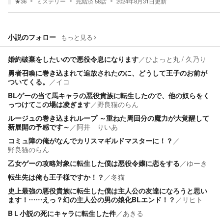
★
36
ミステリー
完結済
58
話
2024年8月31日
更新
小説のフォロー
もっと見る
婚約破棄をしたいので悪役令息になります
／
ひよっと丸 / 久乃り
勇者召喚に巻き込まれて追放されたのに、どうして王子のお前が
ついてくる。
／
イコ
BLゲーの当て馬キャラの悪役貴族に転生したので、他の奴らをく
っつけてこの場は凌ぎます
／
野良猫のらん
ルージュの巻き込まれループ ～重ねた周回分の魔力が大覚醒して
新展開の予感です～
／
阿井 りいあ
コミュ障の俺がなんでカリスマギルドマスターに！？
／
野良猫のらん
乙女ゲーの攻略対象に転生した僕は悪役令嬢に恋をする
／
ゆーき
転生先は俺も王子様ですか！？
／
冬猫
史上最強の悪役貴族に転生した僕は主人公の友達になろうと思い
ます！……えっ？幻の主人公の男の娘化BLエンド！？
／
リヒト
BＬ小説の死にキャラに転生した件
／
あきる