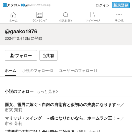
新規登録
ログイン
KADOKAWA Group
ホーム
ランキング
小説を探す
マイページ
その他
@gaako1976
2024年2月13日
に登録
フォロー
共有
ホーム
小説のフォロー
43
ユーザーのフォロー
11
小説のフォロー
もっと見る
雨女、雪男に嫁ぐ～白銀の自衛官と仮初めの夫妻になります～
／
市來 茉莉
マリッジ・スイング ～婿になりたいなら、ホームラン王！～
／
市來 茉莉
“荒巻荘”の朝ごはん会は静かに始まる
／
卯月 あかり