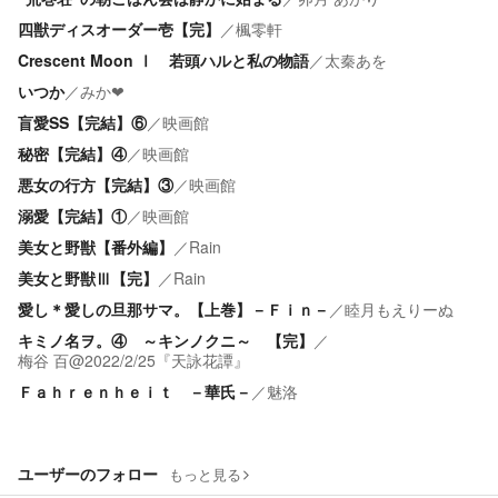
四獣ディスオーダー壱【完】
／
楓零軒
Crescent Moon Ⅰ 若頭ハルと私の物語
／
太秦あを
いつか
／
みか❤︎
盲愛SS【完結】⑥
／
映画館
秘密【完結】④
／
映画館
悪女の行方【完結】③
／
映画館
溺愛【完結】①
／
映画館
美女と野獣【番外編】
／
Rain
美女と野獣Ⅲ【完】
／
Rain
愛し＊愛しの旦那サマ。【上巻】－Ｆｉｎ－
／
睦月もえりーぬ
キミノ名ヲ。④ ～キンノクニ～ 【完】
／
梅谷 百@2022/2/25『天詠花譚』
Ｆａｈｒｅｎｈｅｉｔ －華氏－
／
魅洛
ユーザーのフォロー
もっと見る