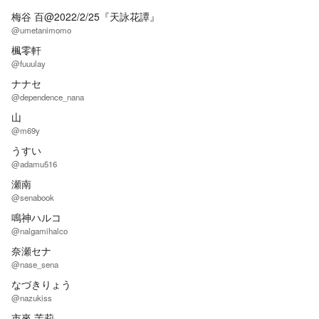
梅谷 百@2022/2/25『天詠花譚』
@umetanimomo
楓零軒
@fuuulay
ナナセ
@dependence_nana
山
@m69y
うすい
@adamu516
瀬南
@senabook
鳴神ハルコ
@nalgamihalco
奈瀬セナ
@nase_sena
なづきりょう
@nazukiss
市來 茉莉