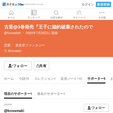
新規登録
ログイン
KADOKAWA Group
ホーム
ランキング
小説を探す
マイページ
その他
古里@3巻発売『王子に婚約破棄されたので
@furusato6
2020年7月25日
に登録
恋愛
異世界ファンタジー
6furusato
フォロー
共有
ホーム
小説
38
コレクション
4
近況ノート
146
サポーター
5
現在のサポーター
1
過去のサポーター
4
フォロー
@bossmaki