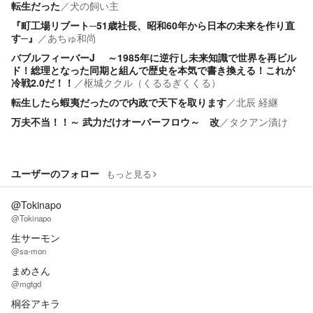
転生だった
／
犬の飼い主
『町工場リブート─51歳社長、昭和60年から日本の未来を作り直
す─』
／
あちゅ和尚
バブルフィーバーJ ～1985年に逆行し未来知識で世界を再ビル
ド！総理となった同期と組んで歴史を本気で書き換える！これが
冷戦2.0だ！！
／
枢城ククル（くるるぎくくる）
転生したら蝦夷だったので内政で天下を取ります
／
北辰 経継
万夫不当！！～ 武力だけオーバーフロウ～ 改
／
タクアン漬け
ユーザーのフォロー
もっと見る
@Tokinapo
@Tokinapo
生サーモン
@sa-mon
まめさん
@mgtgd
桐谷アキラ