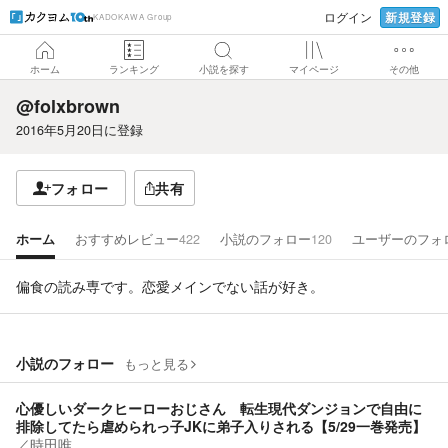
新規登録
ログイン
KADOKAWA Group
ホーム
ランキング
小説を探す
マイページ
その他
@folxbrown
2016年5月20日
に登録
フォロー
共有
ホーム
おすすめレビュー
422
小説のフォロー
120
ユーザーのフォ
偏食の読み専です。恋愛メインでない話が好き。
小説のフォロー
もっと見る
心優しいダークヒーローおじさん 転生現代ダンジョンで自由に
排除してたら虐められっ子JKに弟子入りされる【5/29一巻発売】
／
時田唯