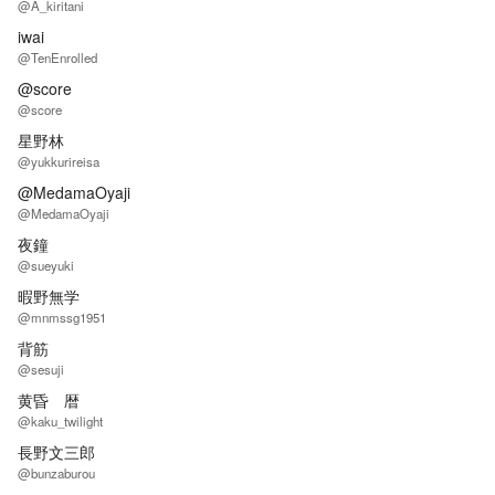
@A_kiritani
iwai
@TenEnrolled
@score
@score
星野林
@yukkurireisa
@MedamaOyaji
@MedamaOyaji
夜鐘
@sueyuki
暇野無学
@mnmssg1951
背筋
@sesuji
黄昏 暦
@kaku_twilight
長野文三郎
@bunzaburou