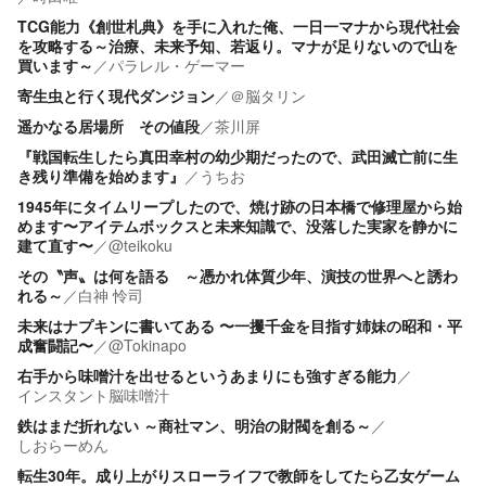
TCG能力《創世札典》を手に入れた俺、一日一マナから現代社会
を攻略する～治療、未来予知、若返り。マナが足りないので山を
買います～
／
パラレル・ゲーマー
寄生虫と行く現代ダンジョン
／
＠脳タリン
遥かなる居場所 その値段
／
茶川屏
『戦国転生したら真田幸村の幼少期だったので、武田滅亡前に生
き残り準備を始めます』
／
うちお
1945年にタイムリープしたので、焼け跡の日本橋で修理屋から始
めます〜アイテムボックスと未来知識で、没落した実家を静かに
建て直す〜
／
@teikoku
その〝声〟は何を語る ～憑かれ体質少年、演技の世界へと誘わ
れる～
／
白神 怜司
未来はナプキンに書いてある 〜一攫千金を目指す姉妹の昭和・平
成奮闘記〜
／
@Tokinapo
右手から味噌汁を出せるというあまりにも強すぎる能力
／
インスタント脳味噌汁
鉄はまだ折れない ～商社マン、明治の財閥を創る～
／
しおらーめん
転生30年。成り上がりスローライフで教師をしてたら乙女ゲーム