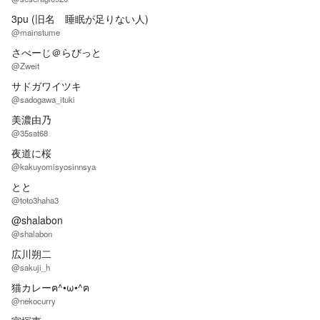
3pu (旧名 睡眠が足りない人)
@mainstume
さべーじ＠らびっと
@Zweit
サドガワイツキ
@sadogawa_ituki
美濃由乃
@35sat68
夜道に桜
@kakuyomisyosinnsya
とと
@toto3haha3
@shalabon
@shalabon
広川朔二
@sakuji_h
猫カレーฅ^•ω•^ฅ
@nekocurry