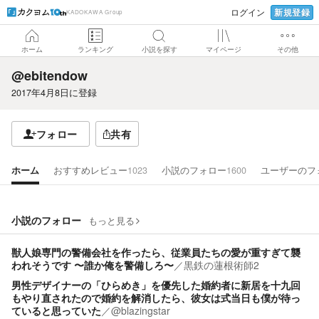
新規登録
ログイン
KADOKAWA Group
ホーム
ランキング
小説を探す
マイページ
その他
@ebitendow
2017年4月8日
に登録
フォロー
共有
ホーム
おすすめレビュー
1023
小説のフォロー
1600
ユーザーのフ
小説のフォロー
もっと見る
獣人娘専門の警備会社を作ったら、従業員たちの愛が重すぎて襲
われそうです 〜誰か俺を警備しろ〜
／
黒鉄の蓮根術師2
男性デザイナーの「ひらめき」を優先した婚約者に新居を十九回
もやり直されたので婚約を解消したら、彼女は式当日も僕が待っ
ていると思っていた
／
@blazingstar