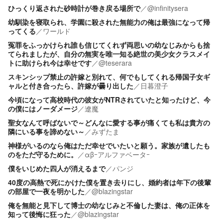
ひっくり返された砂時計が巻き戻る場所で
／
@infinitysera
幼馴染を寝取られ、学園に殺された無能力の俺は最強になって帰
ってくる
／
ワールド
冤罪をふっかけられ誰も信じてくれず両思いの幼なじみからも捨
てられましたが、自分の無実を唯一知る絶世の美少女クラスメイ
トに助けられ今は幸せです
／
@teserara
スキンシップ禁止の許嫁と別れて、何でもしてくれる帰国子女ギ
ャルと付き合ったら、許嫁が曇り出した
／
日暮澄子
今頃になって高校時代の彼女がNTRされていたと知ったけど、今
の僕にはノーダメージ
／
遼魔
聖女なんて呼ばないで～どんなに愛する事が痛くても私は貴方の
隣にいる事を諦めない～
／
みずたま
神様がいるのなら俺はただ幸せでいたいと願う。家族が遺したも
のをただ守るために。
／
αβｰアルファベータｰ
僕をいじめた四人が消えるまで
／
パンジ
40度の高熱で死にかけた僕を置き去りにし、婚約者は年下の後輩
の部屋で一夜を明かした
／
@blazingstar
俺を無能と見下して博士の幼なじみと不倫した妻は、俺の正体を
知って後悔に狂った
／
@blazingstar