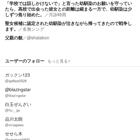
「学校では話しかけないで」と言った幼馴染のお願いを守ってい
たら、高校で出会った彼女との距離は縮まる一方で、幼馴染は少
しずつ焦り始めた。
／
月詠時雨
聖女候補に認定された幼馴染が泣きながら帰ってきたので戦争し
ます。
／
名無シング
父親の貌
／
@shalabon
ユーザーのフォロー
もっと見る
ガックン123
@ga8ipe2528
@blazingstar
@blazingstar
白玉ぜんざい
@hu__go
品川太朗
@sinagawa
せせら木
@seseragi0920