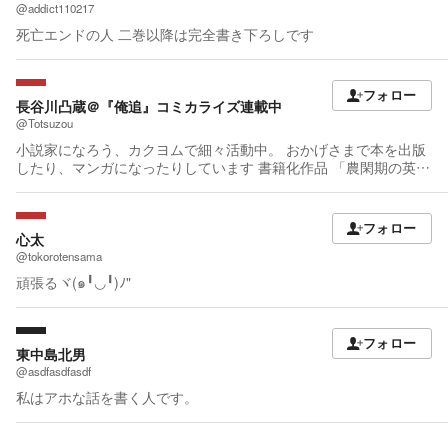
@addict110217
死亡エンドの人 二巻以降は完全書き下ろしです
フォロー
長谷川凸蔵＠『俺追』コミカライズ連載中
@Totsuzou
小説家になろう、カクヨムで細々活動中。 おかげさまで本を出版
したり、マンガになったりしています 書籍化作品 「農閑期の英
雄」 コミカライズ作品 「俺は何度でもお前を追放する」
フォロー
心太
@tokorotensama
頑張るヾ(๑╹◡╹)ﾉ"
フォロー
東中島北男
@asdfasdfasdf
私はアホな話を書く人です。