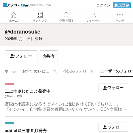
新規登録
ログイン
KADOKAWA Group
ホーム
ランキング
小説を探す
マイページ
その他
@doranosuke
2025年1月11日
に登録
フォロー
共有
ホーム
おすすめレビュー
15
小説のフォロー
16
ユーザーのフォロ
フォロー
二上圭＠じたこよ発売中
@kei_0120
普段は小説家になろうでメインに活動させて頂いております。
『センパイ、自宅警備員の雇用はいかがですか？』GCN文庫様よ
り発売中。
フォロー
addict＠三巻９月発売