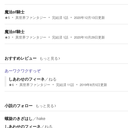
魔法of騎士
★
5
異世界ファンタジー
完結済
1
話
2020年12月13日
更新
魔法of騎士
★
3
異世界ファンタジー
完結済
1
話
2020年10月29日
更新
おすすめレビュー
もっと見る
あーワクワクすっぞ
しあわせのフィーネ
／
ねる
★
6
異世界ファンタジー
完結済
11
話
2019年8月5日
更新
小説のフォロー
もっと見る
螺旋のきざはし
／
hake
しあわせのフィーネ
／
ねる