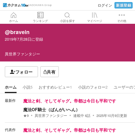
新規登録
ログイン
KADOKAWA Group
ホーム
ランキング
小説を探す
マイページ
その他
@bravein
2019年7月28日
に登録
異世界ファンタジー
フォロー
共有
ホーム
小説
5
おすすめレビュー
1
小説のフォロー
2
ユーザーの
最新作
魔法と剣、そしてギャグ。帝都は今日も平和です
魔法OF騎士（ばんがいへん）
★
9
異世界ファンタジー
連載中
6
話
2025年10月9日
更新
代表作
魔法と剣、そしてギャグ。帝都は今日も平和です