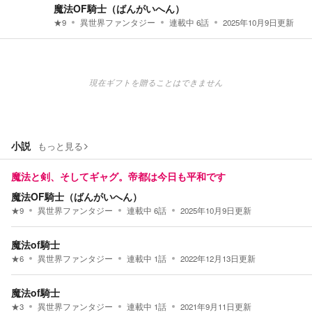
魔法OF騎士（ばんがいへん）
★
9
異世界ファンタジー
連載中
6
話
2025年10月9日
更新
現在ギフトを贈ることはできません
小説
もっと見る
魔法と剣、そしてギャグ。帝都は今日も平和です
魔法OF騎士（ばんがいへん）
★
9
異世界ファンタジー
連載中
6
話
2025年10月9日
更新
魔法of騎士
★
6
異世界ファンタジー
連載中
1
話
2022年12月13日
更新
魔法of騎士
★
3
異世界ファンタジー
連載中
1
話
2021年9月11日
更新