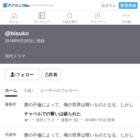
新規登録
ログイン
KADOKAWA Group
ホーム
ランキング
小説を探す
マイページ
その他
@bisuko
2018年6月20日
に登録
現代ドラマ
フォロー
共有
ホーム
小説
1
ユーザーのフォロー
1
最新作
妻の不倫によって、俺の世界は暗いものとなる、しかし
チャペルでの誓いは破られた
★
1
現代ドラマ
連載中
3
話
2018年7月3日
更新
代表作
妻の不倫によって、俺の世界は暗いものとなる、しかし