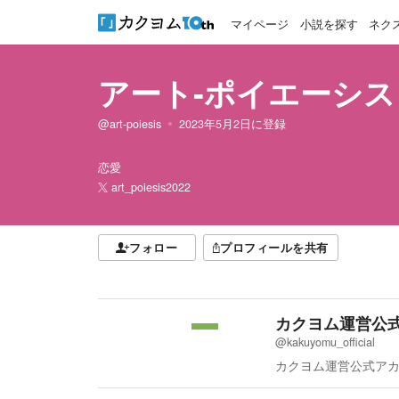
マイページ
小説を探す
ネク
アート‐ポイエーシス
@art-poiesis
2023年5月2日
に登録
恋愛
art_poiesis2022
フォロー
プロフィールを共有
カクヨム運営公
@kakuyomu_official
カクヨム運営公式ア