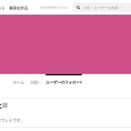
スト
書籍化作品
KADOKAWA Group
ホーム
小説
1
ユーザーのフォロー
1
式
カウントです。