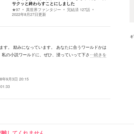
サクッと終わらすことにしました
★
97
異世界ファンタジー
完結済
127
話
2022年8月27日
更新
ギ
ます。 励みになっています。 あなたに合うワールドかは
、 私の小説ワールドに、ぜひ、浸っていって下さ
…続きを
18年9月3日 20:15
01:33
が離してくれません