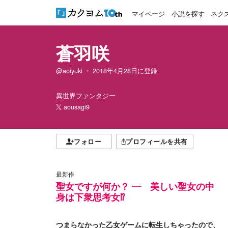
マイページ
小説を探す
ネク
蒼羽咲
@aoiyuki
2018年4月28日
に登録
異世界ファンタジー
aousagi9
フォロー
プロフィールを共有
最新作
聖女ですが何か？ ― 美しい聖女の中
身は下衆思考女⁉
つまらなかった乙女ゲームに転生しちゃったので、