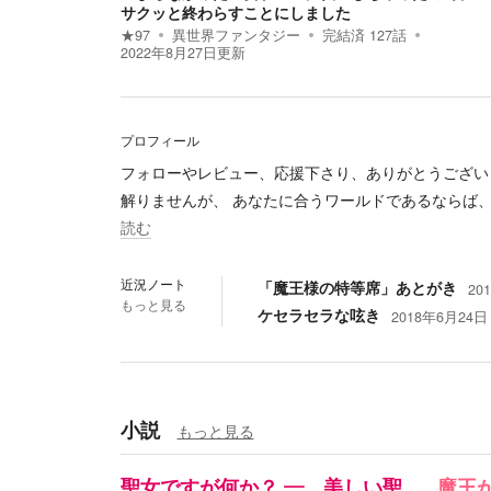
サクッと終わらすことにしました
★
97
異世界ファンタジー
完結済
127
話
2022年8月27日
更新
プロフィール
フォローやレビュー、応援下さり、ありがとうござい
解りませんが、 あなたに合うワールドであるならば
読む
近況ノート
「魔王様の特等席」あとがき
20
もっと見る
ケセラセラな呟き
2018年6月24日 
小説
もっと見る
聖女ですが何か？ ― 美しい聖
魔王