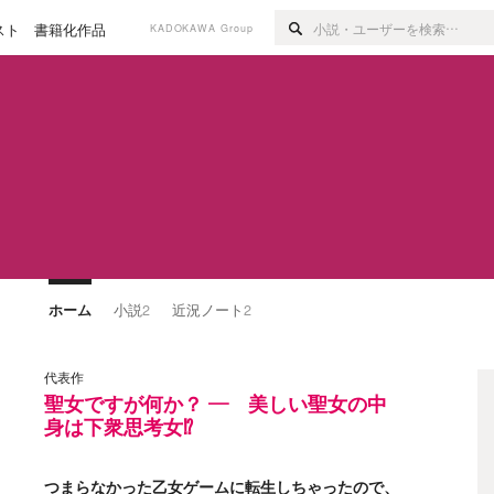
スト
書籍化作品
KADOKAWA Group
ホーム
小説
2
近況ノート
2
代表作
聖女ですが何か？ ― 美しい聖女の中
身は下衆思考女⁉
つまらなかった乙女ゲームに転生しちゃったので、