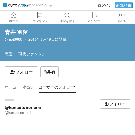
新規登録
ログイン
KADOKAWA Group
ホーム
ランキング
小説を探す
マイページ
その他
青井 羽留
@aoi8686
2018年8月19日
に登録
恋愛
現代ファンタジー
フォロー
共有
ホーム
小説
8
ユーザーのフォロー
1
フォロー
@kansetunoitami
@kansetunoitami