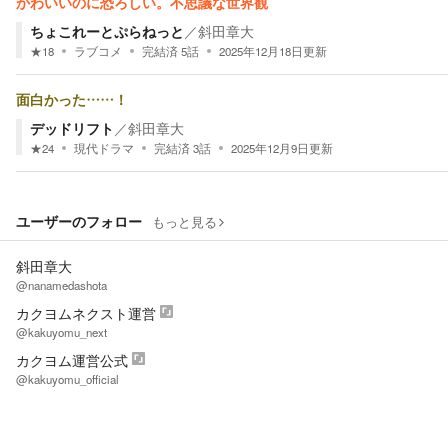
かわいいのに恐ろしい。不思議な世界観
ちょこれーとぷらねっと
／
斜田章大
★
18
ラブコメ
完結済
5
話
2025年12月18日
更新
面白かった……！
デッドリフト
／
斜田章大
★
24
現代ドラマ
完結済
3
話
2025年12月9日
更新
ユーザーのフォロー
もっと見る
斜田章大
@nanamedashota
カクヨムネクスト運営
@kakuyomu_next
カクヨム運営公式
@kakuyomu_official