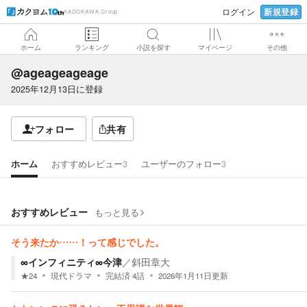
新規登録
ログイン
KADOKAWA Group
ホーム
ランキング
小説を探す
マイページ
その他
@ageageageage
2025年12月13日
に登録
フォロー
共有
ホーム
おすすめレビュー
3
ユーザーのフォロー
3
おすすめレビュー
もっと見る
そう来たか……！って感じでした。
∞インフィニティ∞今津
／
斜田章大
★
24
現代ドラマ
完結済
4
話
2026年1月11日
更新