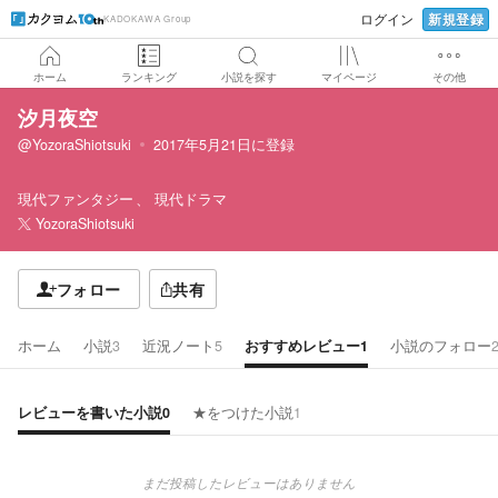
新規登録
ログイン
KADOKAWA Group
ホーム
ランキング
小説を探す
マイページ
その他
汐月夜空
@YozoraShiotsuki
2017年5月21日
に登録
現代ファンタジー
現代ドラマ
YozoraShiotsuki
フォロー
共有
ホーム
小説
3
近況ノート
5
おすすめレビュー
1
小説のフォロー
レビューを書いた小説
0
★をつけた小説
1
まだ投稿したレビューはありません