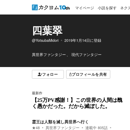
マイページ
小説を探す
ネク
四葉翠
@YotsubaMidori
2019年1月14日
に登録
異世界ファンタジー
現代ファンタジー
フォロー
プロフィールを共有
最新作
【25万PV感謝！】この世界の人間は醜
く愚かだった。だから滅ぼした。
霊王は人類を滅し異世界へ行く
★
48
異世界ファンタジー
連載中
805
話