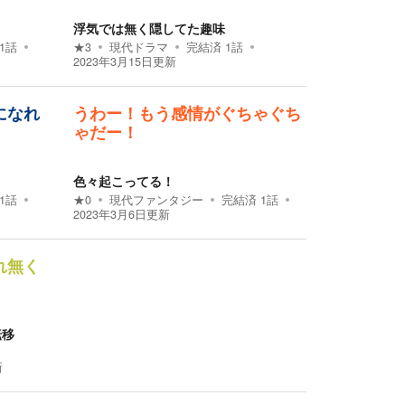
浮気では無く隠してた趣味
1
話
★
3
現代ドラマ
完結済
1
話
2023年3月15日
更新
になれ
うわー！もう感情がぐちゃぐち
ゃだー！
色々起こってる！
1
話
★
0
現代ファンタジー
完結済
1
話
2023年3月6日
更新
れ無く
転移
新