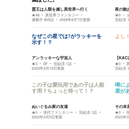
霊王は人類を滅し異世界へ行く
夜の散
★
48
異世界ファンタジー
★
6
連載中
805
話
2026年8月7日
更新
完結済
なぜこの星では7がラッキーを
よし
示す！？
アンラッキーな宇宙人
【KAC
★
3
SF
完結済
1
話
★
0
2023年3月13日
更新
完結済
この子は愛玩用であの子は人殺
噂に
す用？ちょっと待って！？
屋が
ぬいぐるみ家の友達
その本
★
0
現代ファンタジー
完結済
1
話
★
0
2023年3月3日
更新
2023年