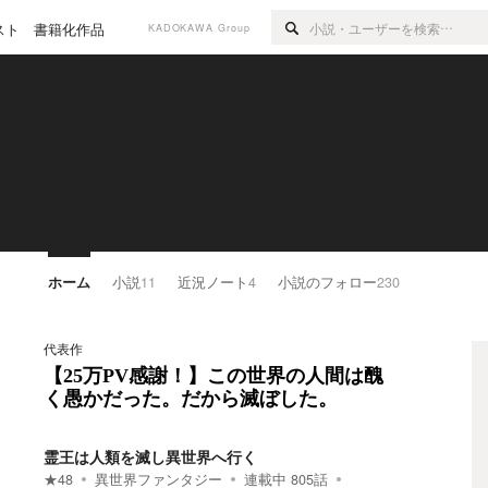
スト
書籍化作品
KADOKAWA Group
ホーム
小説
11
近況ノート
4
小説のフォロー
230
代表作
【25万PV感謝！】この世界の人間は醜
く愚かだった。だから滅ぼした。
霊王は人類を滅し異世界へ行く
★
48
異世界ファンタジー
連載中
805
話