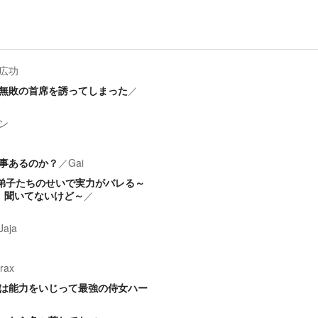
広功
無敗の首席を誘ってしまった
／
ン
事あるのか？
／
Gai
弟子たちのせいで実力がバレる～
、聞いてないけど～
／
Jaja
rax
は能力をいじって最強の侍女ハー