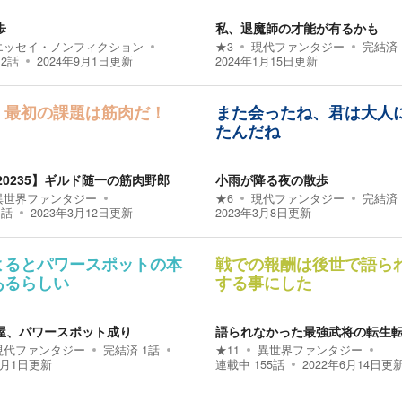
歩
私、退魔師の才能が有るかも
エッセイ・ノンフィクション
★
3
現代ファンタジー
完結済
12
話
2024年9月1日
更新
2024年1月15日
更新
！最初の課題は筋肉だ！
また会ったね、君は大人
たんだね
20235】ギルド随一の筋肉野郎
小雨が降る夜の散歩
異世界ファンタジー
★
6
現代ファンタジー
完結済
1
話
2023年3月12日
更新
2023年3月8日
更新
よるとパワースポットの本
戦での報酬は後世で語ら
あるらしい
する事にした
屋、パワースポット成り
語られなかった最強武将の転生
現代ファンタジー
完結済
1
話
★
11
異世界ファンタジー
3月1日
更新
連載中
155
話
2022年6月14日
更