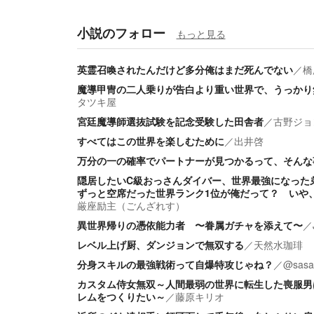
小説のフォロー
もっと見る
英霊召喚されたんだけど多分俺はまだ死んでない
／
橋
魔導甲冑の二人乗りが告白より重い世界で、うっかり
タツキ屋
宮廷魔導師選抜試験を記念受験した田舎者
／
古野ジョ
すべてはこの世界を楽しむために
／
出井啓
万分の一の確率でパートナーが見つかるって、そんな
隠居したいC級おっさんダイバー、世界最強になった
ずっと空席だった世界ランク1位が俺だって？ いや
厳座励主（ごんざれす）
異世界帰りの憑依能力者 〜眷属ガチャを添えて〜
／
レベル上げ厨、ダンジョンで無双する
／
天然水珈琲
分身スキルの最強戦術って自爆特攻じゃね？
／
@sasa
カスタム侍女無双～人間最弱の世界に転生した喪服男
レムをつくりたい～
／
藤原キリオ