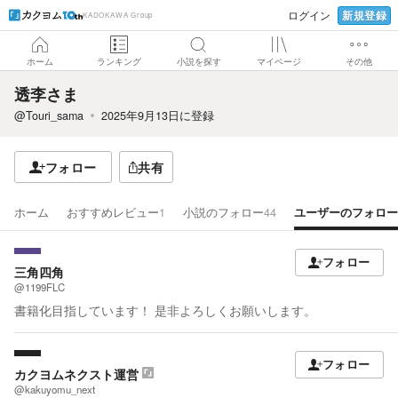
新規登録
ログイン
KADOKAWA Group
ホーム
ランキング
小説を探す
マイページ
その他
透李さま
@Touri_sama
2025年9月13日
に登録
フォロー
共有
ホーム
おすすめレビュー
1
小説のフォロー
44
ユーザーのフォロー
フォロー
三角四角
@1199FLC
書籍化目指しています！ 是非よろしくお願いします。
フォロー
カクヨムネクスト運営
@kakuyomu_next