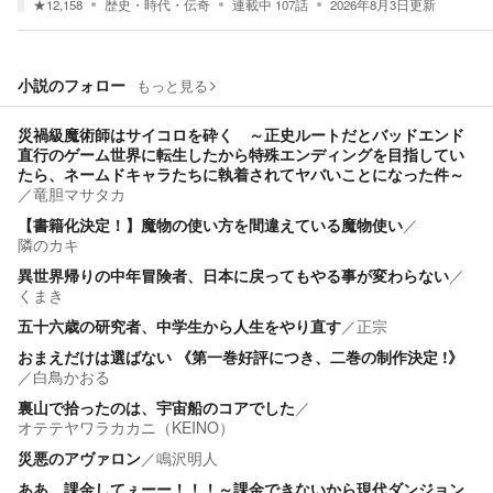
★
12,158
歴史・時代・伝奇
連載中
107
話
2026年8月3日
更新
小説のフォロー
もっと見る
災禍級魔術師はサイコロを砕く ～正史ルートだとバッドエンド
直行のゲーム世界に転生したから特殊エンディングを目指してい
たら、ネームドキャラたちに執着されてヤバいことになった件～
／
竜胆マサタカ
【書籍化決定！】魔物の使い方を間違えている魔物使い
／
隣のカキ
異世界帰りの中年冒険者、日本に戻ってもやる事が変わらない
／
くまき
五十六歳の研究者、中学生から人生をやり直す
／
正宗
おまえだけは選ばない 《第一巻好評につき、二巻の制作決定 !》
／
白鳥かおる
裏山で拾ったのは、宇宙船のコアでした
／
オテテヤワラカカニ（KEINO）
災悪のアヴァロン
／
鳴沢明人
ああ、課金してぇーー！！！～課金できないから現代ダンジョン