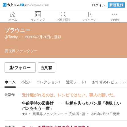
新規登録
ログイン
KADOKAWA Group
ホーム
ランキング
小説を探す
マイページ
その他
ブラウニー
@Tankyu
2020年7月21日
に登録
異世界ファンタジー
フォロー
共有
ホーム
小説
4
コレクション
1
近況ノート
1
おすすめレビュー
55
最新作
受け継がれるのは、レシピではない。職人の願いだ。
午前零時の図書館 ― 味覚を失ったパン屋「美味しい
パンをもう一度」
★
3
異世界ファンタジー
完結済
1
話
2026年7月11日
更新