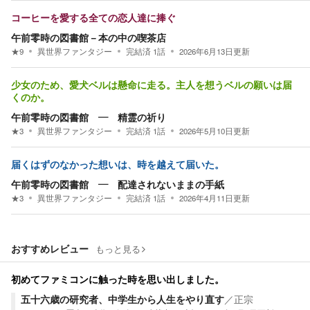
コーヒーを愛する全ての恋人達に捧ぐ
午前零時の図書館－本の中の喫茶店
★
9
異世界ファンタジー
完結済
1
話
2026年6月13日
更新
少女のため、愛犬ベルは懸命に走る。主人を想うベルの願いは届
くのか。
午前零時の図書館 ― 精霊の祈り
★
3
異世界ファンタジー
完結済
1
話
2026年5月10日
更新
届くはずのなかった想いは、時を越えて届いた。
午前零時の図書館 ― 配達されないままの手紙
★
3
異世界ファンタジー
完結済
1
話
2026年4月11日
更新
おすすめレビュー
もっと見る
初めてファミコンに触った時を思い出しました。
五十六歳の研究者、中学生から人生をやり直す
／
正宗