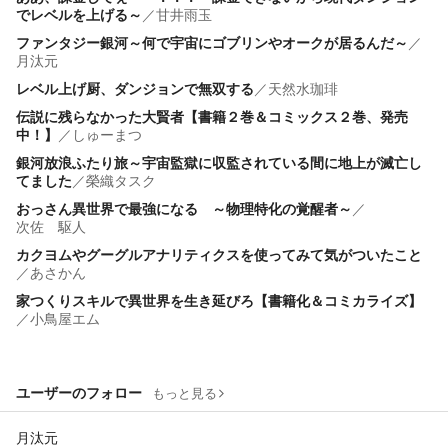
でレベルを上げる～
／
甘井雨玉
ファンタジー銀河～何で宇宙にゴブリンやオークが居るんだ～
／
月汰元
レベル上げ厨、ダンジョンで無双する
／
天然水珈琲
伝説に残らなかった大賢者【書籍２巻＆コミックス２巻、発売
中！】
／
しゅーまつ
銀河放浪ふたり旅～宇宙監獄に収監されている間に地上が滅亡し
てました
／
榮織タスク
おっさん異世界で最強になる ～物理特化の覚醒者～
／
次佐 駆人
カクヨムやグーグルアナリティクスを使ってみて気がついたこと
／
あさかん
家つくりスキルで異世界を生き延びろ【書籍化＆コミカライズ】
／
小鳥屋エム
ユーザーのフォロー
もっと見る
月汰元