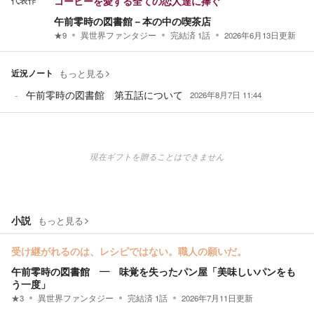
代表作
コーヒーを愛する全ての恋人達に捧ぐ
午前零時の図書館－本の中の喫茶店
★
9
異世界ファンタジー
完結済
1
話
2026年6月13日
更新
近況ノート
もっと見る
午前零時の図書館 第五話について
2026年8月7日 11:44
現在ギフトを贈ることはできません
小説
もっと見る
受け継がれるのは、レシピではない。職人の願いだ。
午前零時の図書館 ― 味覚を失ったパン屋「美味しいパンをも
う一度」
★
3
異世界ファンタジー
完結済
1
話
2026年7月11日
更新