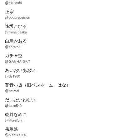
@tukitashi
正宗
@ooguredemon
逢坂こひる
@minaiosaka
白鳥かおる
@seratori
ガチャ空
@GACHA-SKY
あいおいあおい
@ds1980
花音小坂（旧ペンネーム はな）
@hatatai
だいたいねむい
@tarro542
乾茸なめこ
@KureiShin
岳鳥翁
@nishura726