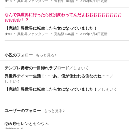
★
18
異世界ファンタジー
連載中
109
話
2026年5月1日
更新
なんで異世界に行ったら性別変わってんだよおおおおおおおおお
おおおお！？
【完結】異世界に転生したら女になっていました！
★
90
異世界ファンタジー
完結済
644
話
2022年7月4日
更新
小説のフォロー
もっと見る
テンプレ勇者の一目惚れラブロード
／
しぇいく
異世界テイマー生活！……あ、僕が使われる側なのね……
／
しぇいく
【完結】異世界に転生したら女になっていました！
／
しぇいく
ユーザーのフォロー
もっと見る
🐺🔥🚇セレンとセシウム
@ddancm-d