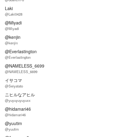
Laki
@Laki0428
@Miyadi
@Miyadi
@kenjin
@kenjin
@Everlastington
@Everlastington
@NAMELESS_6699
@NAMELESS_6699
イサコマ
@Seiyatato
ニヒルなアヒル
@yuyuyuyuyuxx
@hidamari46
@hidamari46
@yuutim
@yuutim