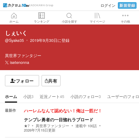
新規登録
ログイン
KADOKAWA Group
ホーム
ランキング
小説を探す
マイページ
その他
しぇいく
@Syake35
2019年9月30日
に登録
異世界ファンタジー
isetenonna
フォロー
共有
ホーム
小説
3
近況ノート
45
小説のフォロー
3
ユーザーのフォ
最新作
ハーレムなんて認めない！俺は一筋だ！
テンプレ勇者の一目惚れラブロード
★
7
異世界ファンタジー
連載中
100
話
2026年7月15日
更新