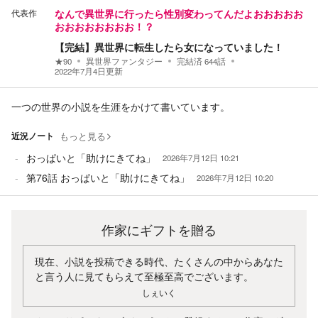
代表作
なんで異世界に行ったら性別変わってんだよおおおおお
おおおおおおおお！？
【完結】異世界に転生したら女になっていました！
★
90
異世界ファンタジー
完結済
644
話
2022年7月4日
更新
一つの世界の小説を生涯をかけて書いています。
近況ノート
もっと見る
おっぱいと「助けにきてね」
2026年7月12日 10:21
第76話 おっぱいと「助けにきてね」
2026年7月12日 10:20
作家にギフトを贈る
現在、小説を投稿できる時代、たくさんの中からあなた
と言う人に見てもらえて至極至高でございます。
しぇいく