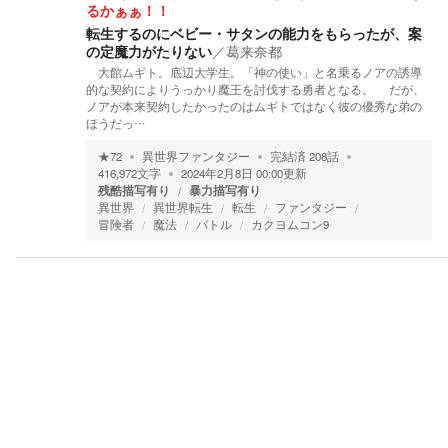
るかぁぁ！！
転生するのにベビー・サタンの能力をもらったが、案
の定魔力がたりない
／
葛来奈都
大館ムギト。底辺大学生。「神の使い」と名乗るノアの誘導
的な契約によりうっかり魔王を討伐する勇者となる。 だが、
ノアが本来契約したかったのはムギトではなく彼の優秀な弟の
ほうだっ…
★
72
異世界ファンタジー
完結済
208
話
416,972
文字
2024年2月8日 00:00
更新
残酷描写有り
暴力描写有り
異世界
異世界転生
転生
ファンタジー
冒険者
魔法
バトル
カクヨムコン9