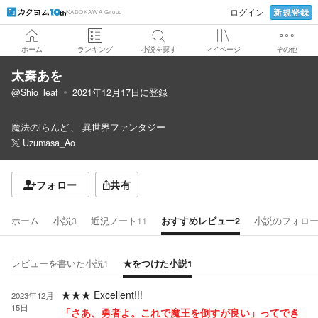
新規登録
ログイン
KADOKAWA Group
ホーム
ランキング
小説を探す
マイページ
その他
太秦あを
@Shio_leaf
2021年12月17日
に登録
魔法のiらんど
異世界ファンタジー
Uzumasa_Ao
フォロー
共有
ホーム
小説
3
近況ノート
11
おすすめレビュー
2
小説のフォロ
レビューを書いた小説
1
★をつけた小説
1
★★★
Excellent!!!
2023年12月
15日
「さあ、勇者よ。これで魔王を倒すが良い」ってでき