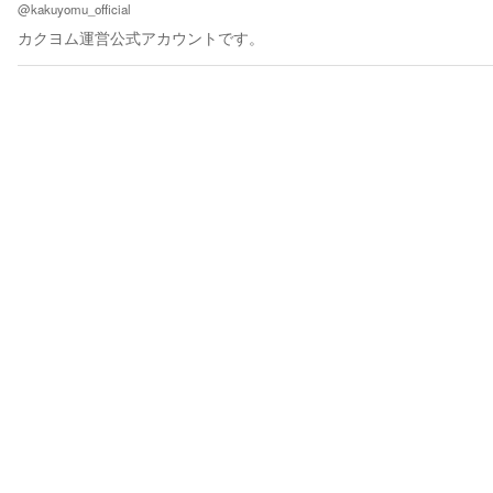
では楽勝です～』①～ コミカライズ（原作） 『転生！ 竹中半兵
@kakuyomu_official
衛 マイナー武将に転生した仲間たちと戦国乱世を生き抜く』①
カクヨム運営公式アカウントです。
～⑤巻