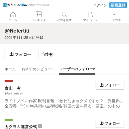
新規登録
ログイン
KADOKAWA Group
ホーム
ランキング
小説を探す
マイページ
その他
@Nefertiti
2021年11月25日
に登録
フォロー
共有
ホーム
おすすめレビュー
2
ユーザーのフォロー
2
フォロー
青山 有
@ari_seizan
ライトノベル作家 既刊書籍 『救わなきゃダメですか？ 異世界』
全⑥巻 『竹中半兵衛の生存戦略 戦国の世を操る「茶室」の中の英
雄たち』 『国境線の魔術師』 『おっさんと女子高生、異世界を行
く』①～ 『転生！ 竹中半兵衛 マイナー武将に転生した仲間た
ちと戦国乱世を生き抜く』全⑤巻 『無敵商人の異世界成り上がり
フォロー
物語 ～現代の製品を自在に取り寄せるスキルがあるので異世界
カクヨム運営公式