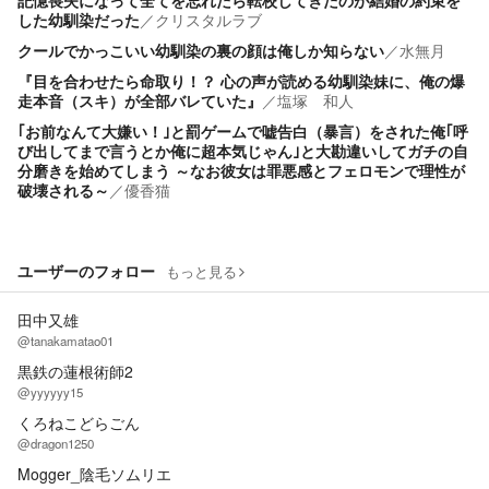
記憶喪失になって全てを忘れたら転校してきたのが結婚の約束を
した幼馴染だった
／
クリスタルラブ
クールでかっこいい幼馴染の裏の顔は俺しか知らない
／
水無月
『目を合わせたら命取り！？ 心の声が読める幼馴染妹に、俺の爆
走本音（スキ）が全部バレていた』
／
塩塚 和人
​｢お前なんて大嫌い！｣と罰ゲームで嘘告白（暴言）をされた俺｢呼
び出してまで言うとか俺に超本気じゃん｣と大勘違いしてガチの自
分磨きを始めてしまう ～なお彼女は罪悪感とフェロモンで理性が
破壊される～
／
優香猫
ユーザーのフォロー
もっと見る
田中又雄
@tanakamatao01
黒鉄の蓮根術師2
@yyyyyy15
くろねこどらごん
@dragon1250
Mogger_陰毛ソムリエ