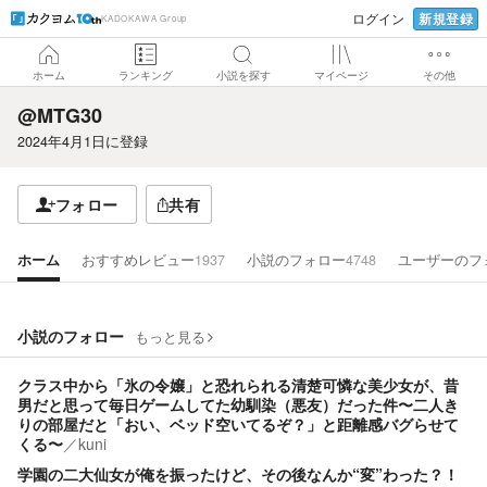
新規登録
ログイン
KADOKAWA Group
ホーム
ランキング
小説を探す
マイページ
その他
@MTG30
2024年4月1日
に登録
フォロー
共有
ホーム
おすすめレビュー
1937
小説のフォロー
4748
ユーザーのフ
小説のフォロー
もっと見る
クラス中から「氷の令嬢」と恐れられる清楚可憐な美少女が、昔
男だと思って毎日ゲームしてた幼馴染（悪友）だった件〜二人き
りの部屋だと「おい、ベッド空いてるぞ？」と距離感バグらせて
くる〜
／
kuni
学園の二大仙女が俺を振ったけど、その後なんか“変”わった？！