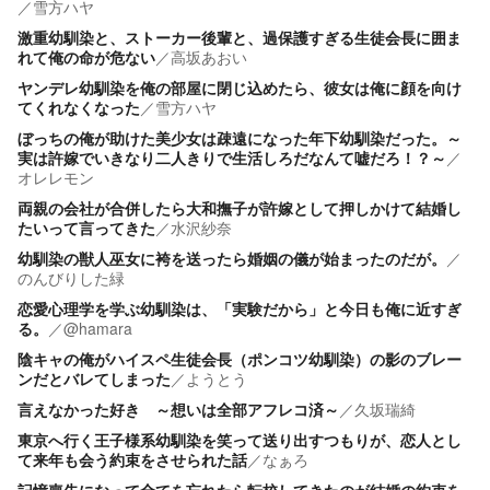
／
雪方ハヤ
激重幼馴染と、ストーカー後輩と、過保護すぎる生徒会長に囲ま
れて俺の命が危ない
／
高坂あおい
ヤンデレ幼馴染を俺の部屋に閉じ込めたら、彼女は俺に顔を向け
てくれなくなった
／
雪方ハヤ
ぼっちの俺が助けた美少女は疎遠になった年下幼馴染だった。～
実は許嫁でいきなり二人きりで生活しろだなんて嘘だろ！？～
／
オレレモン
両親の会社が合併したら大和撫子が許嫁として押しかけて結婚し
たいって言ってきた
／
水沢紗奈
幼馴染の獣人巫女に袴を送ったら婚姻の儀が始まったのだが。
／
のんびりした緑
恋愛心理学を学ぶ幼馴染は、「実験だから」と今日も俺に近すぎ
る。
／
@hamara
陰キャの俺がハイスペ生徒会長（ポンコツ幼馴染）の影のブレー
ンだとバレてしまった
／
ようとう
言えなかった好き ～想いは全部アフレコ済～
／
久坂瑞綺
東京へ行く王子様系幼馴染を笑って送り出すつもりが、恋人とし
て来年も会う約束をさせられた話
／
なぁろ