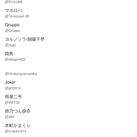
@Kira1368
マホロバ
@Tenkousei-28
Qruppo
@Qruppo
ヨルノソラ/朝陽千早
@jagyj
焼鳥
@dango4423
@hirukarayamaneko
Joker
@gnt0014
雨屋二号
@4MY25
燈乃つん@🍮
@283
本町かまくら
@mutukiiiti14