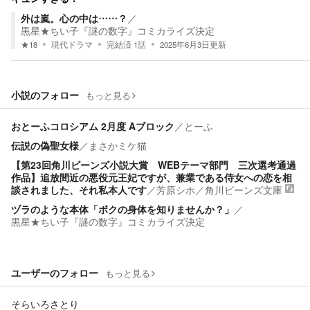
外は嵐。心の中は……？
／
黒星★ちい子『謎の数字』コミカライズ決定
★
18
現代ドラマ
完結済
1
話
2025年6月3日
更新
小説のフォロー
もっと見る
おとーふコロシアム 2月度 Aブロック
／
とーふ
伝説の偽聖女様
／
まさかミケ猫
【第23回角川ビーンズ小説大賞 WEBテーマ部門 三次選考通過
作品】追放間近の悪役元王妃ですが、兼業である侍女への恋を相
談されました、それ私本人です
／
芳原シホ
／
角川ビーンズ文庫
ヅラのような本体「ボクの身体を知りませんか？」
／
黒星★ちい子『謎の数字』コミカライズ決定
ユーザーのフォロー
もっと見る
そらいろさとり