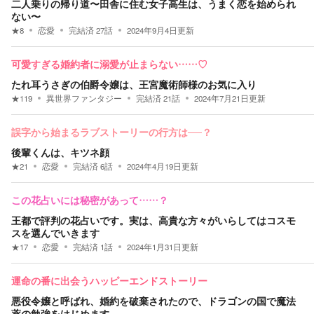
二人乗りの帰り道〜田舎に住む女子高生は、うまく恋を始められ
ない〜
★
8
恋愛
完結済
27
話
2024年9月4日
更新
可愛すぎる婚約者に溺愛が止まらない……♡
たれ耳うさぎの伯爵令嬢は、王宮魔術師様のお気に入り
★
119
異世界ファンタジー
完結済
21
話
2024年7月21日
更新
誤字から始まるラブストーリーの行方は──？
後輩くんは、キツネ顔
★
21
恋愛
完結済
6
話
2024年4月19日
更新
この花占いには秘密があって……？
王都で評判の花占いです。実は、高貴な方々がいらしてはコスモ
スを選んでいきます
★
17
恋愛
完結済
1
話
2024年1月31日
更新
運命の番に出会うハッピーエンドストーリー
悪役令嬢と呼ばれ、婚約を破棄されたので、ドラゴンの国で魔法
薬の勉強をはじめます