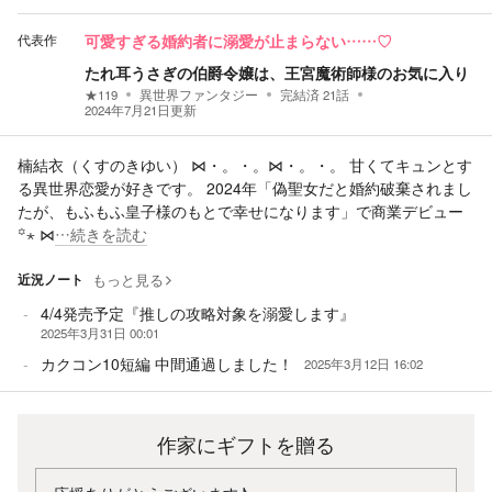
代表作
可愛すぎる婚約者に溺愛が止まらない……♡
たれ耳うさぎの伯爵令嬢は、王宮魔術師様のお気に入り
★
119
異世界ファンタジー
完結済
21
話
2024年7月21日
更新
楠結衣（くすのきゆい） ⋈・。・。⋈・。・。 甘くてキュンとす
る異世界恋愛が好きです。 2024年「偽聖女だと婚約破棄されまし
たが、もふもふ皇子様のもとで幸せになります」で商業デビュー
꙳⋆ ⋈
…続きを読む
近況ノート
もっと見る
4/4発売予定『推しの攻略対象を溺愛します』
2025年3月31日 00:01
カクコン10短編 中間通過しました！
2025年3月12日 16:02
作家にギフトを贈る