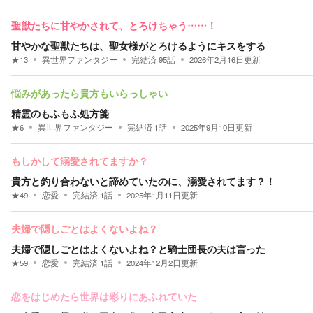
聖獣たちに甘やかされて、とろけちゃう……！
甘やかな聖獣たちは、聖女様がとろけるようにキスをする
★
13
異世界ファンタジー
完結済
95
話
2026年2月16日
更新
悩みがあったら貴方もいらっしゃい
精霊のもふもふ処方箋
★
6
異世界ファンタジー
完結済
1
話
2025年9月10日
更新
もしかして溺愛されてますか？
貴方と釣り合わないと諦めていたのに、溺愛されてます？！
★
49
恋愛
完結済
1
話
2025年1月11日
更新
夫婦で隠しごとはよくないよね？
夫婦で隠しごとはよくないよね？と騎士団長の夫は言った
★
59
恋愛
完結済
1
話
2024年12月2日
更新
恋をはじめたら世界は彩りにあふれていた