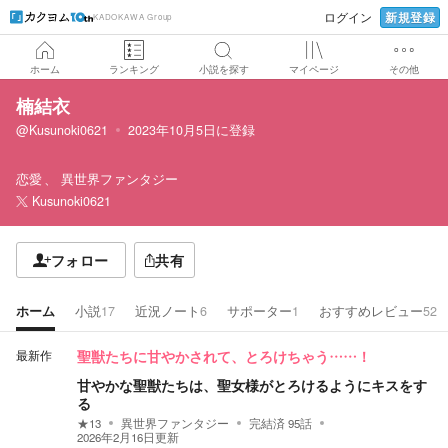
新規登録
ログイン
KADOKAWA Group
ホーム
ランキング
小説を探す
マイページ
その他
楠結衣
@Kusunoki0621
2023年10月5日
に登録
恋愛
異世界ファンタジー
Kusunoki0621
フォロー
共有
ホーム
小説
17
近況ノート
6
サポーター
1
おすすめレビュー
52
最新作
聖獣たちに甘やかされて、とろけちゃう……！
甘やかな聖獣たちは、聖女様がとろけるようにキスをす
る
★
13
異世界ファンタジー
完結済
95
話
2026年2月16日
更新