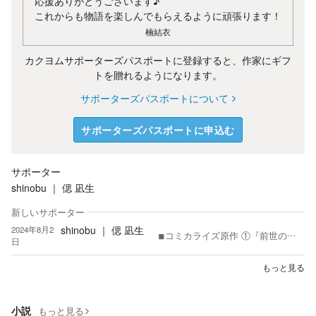
応援ありがとうございます♪
これからも物語を楽しんでもらえるように頑張ります！
楠結衣
カクヨムサポーターズパスポートに登録すると、作家にギフ
トを贈れるようになります。
サポーターズパスポートについて
サポーターズパスポートに申込む
サポーター
shinobu ｜ 偲 凪生
新しいサポーター
shinobu ｜ 偲 凪生
2024年8月2
◾︎コミカライズ原作 ①『前世の知識でお弁当屋を開きましたが、 仕事仲間の第二王子から溺愛されるなんて聞いてません』 ②『変人と噂される辺境伯の身代わり花嫁となりましたが、実は優しい旦那様のつくるあたたかい食事のおかげで幸せです。』 ③『悪役令嬢だと言われて婚約を破棄されたので、隣国で魔法の研究者になろうと思います。』 （小説家になろう、エブリスタにて掲載） ◾︎同名義にて書き下ろしBL配信中です。 （アンソロジー収録） ◾︎2025年 『勇者のレシピ 〜世界を滅ぼせなかった魔王の異世界食堂〜』 →カクヨム公式レビュー 【ファミ通文庫編集者Eが選ぶ、〝まさかの関係性〟がおもしろい勇者と魔王の物語４選】掲載 ◾︎2024年 『徒花の鍛冶師』 → 第23回角川ビーンズ小説大賞 一般部門 二次選考通過 『真夜中のショコラトリー』 『僕のトラック転生を天使が邪魔してくる件』 『白髪の女王と呪われたドラゴン』 →カクヨムコン9短編部門 中間選考通過 ◾︎2023年 『裏名古屋駅カラ脱出セヨ』 →カクヨムコン8短編部門 中間選考通過 ◾︎2022年 『言祝ぎ言語修復事務所インターン記録』 →〈メディアワークス文庫×３つのお題〉コンテスト 女性主人公×ファンタジー部門 最終選考選出 お読みいただきありがとうございます。 応援が励みとなっております。 偲凪生と申します。 小説家になろう、エブリスタでも活動しています。 書くことはライフワーク。 読むのも書くのも、切ない物語を好みます。
日
もっと見る
小説
もっと見る