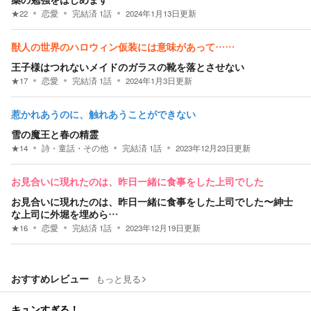
★
22
恋愛
完結済
1
話
2024年1月13日
更新
獣人の世界のハロウィン仮装には意味があって……
王子様はつれないメイドのガラスの靴を落とさせない
★
17
恋愛
完結済
1
話
2024年1月3日
更新
惹かれあうのに、触れあうことができない
雪の魔王と春の精霊
★
14
詩・童話・その他
完結済
1
話
2023年12月23日
更新
お見合いに現れたのは、昨日一緒に食事をした上司でした
お見合いに現れたのは、昨日一緒に食事をした上司でした〜紳士
な上司に外堀を埋めら…
★
16
恋愛
完結済
1
話
2023年12月19日
更新
おすすめレビュー
もっと見る
キュンすぎる！