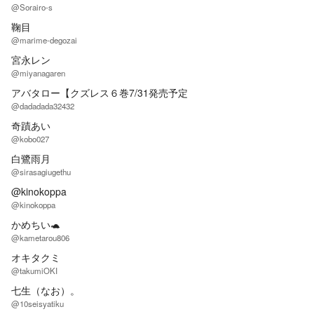
@Sorairo-s
鞠目
@marime-degozai
宮永レン
@miyanagaren
アバタロー【クズレス６巻7/31発売予定
@dadadada32432
奇蹟あい
@kobo027
白鷺雨月
@sirasagiugethu
@kinokoppa
@kinokoppa
かめちい🐢
@kametarou806
オキタクミ
@takumiOKI
七生（なお）。
@10seisyatiku