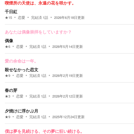
喫煙所の天使は、永遠の花を咲かす。
千日紅
★
15
恋愛
完結済
1
話
2026年6月18日
更新
あなたは偶像崇拝をしていますか？
偶像
★
6
恋愛
完結済
1
話
2026年5月14日
更新
愛の余命は一年。
殺せなかった恋文
★
9
恋愛
完結済
1
話
2026年2月19日
更新
春の芽
★
3
恋愛
完結済
1
話
2026年2月12日
更新
夕焼けに浮かぶ月
★
9
恋愛
完結済
1
話
2025年12月24日
更新
僕は夢を見続ける、その夢に狂い続ける。