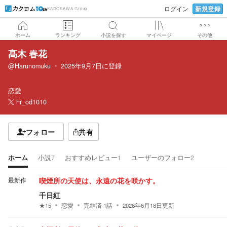
新規登録
ログイン
KADOKAWA Group
ホーム
ランキング
小説を探す
マイページ
その他
髙木 春花
@Harunomuku
2025年9月7日
に登録
恋愛
hr_od1010
フォロー
共有
ホーム
小説
7
おすすめレビュー
1
ユーザーのフォロー
2
最新作
喫煙所の天使は、永遠の花を咲かす。
千日紅
★
15
恋愛
完結済
1
話
2026年6月18日
更新