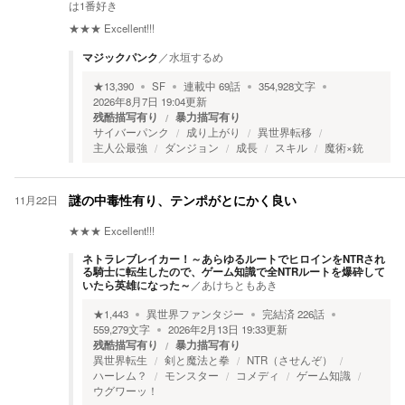
は1番好き
★★★
Excellent!!!
マジックパンク
／
水垣するめ
★
13,390
SF
連載中
69
話
354,928
文字
2026年8月7日 19:04
更新
残酷描写有り
暴力描写有り
サイバーパンク
成り上がり
異世界転移
主人公最強
ダンジョン
成長
スキル
魔術×銃
11月22日
謎の中毒性有り、テンポがとにかく良い
★★★
Excellent!!!
ネトラレブレイカー！～あらゆるルートでヒロインをNTRされ
る騎士に転生したので、ゲーム知識で全NTRルートを爆砕して
いたら英雄になった～
／
あけちともあき
★
1,443
異世界ファンタジー
完結済
226
話
559,279
文字
2026年2月13日 19:33
更新
残酷描写有り
暴力描写有り
異世界転生
剣と魔法と拳
NTR（させんぞ）
ハーレム？
モンスター
コメディ
ゲーム知識
ウグワーッ！