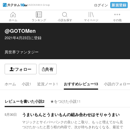
新規登録
ログイン
KADOKAWA Group
ホーム
ランキング
小説を探す
マイページ
その他
@GOTOMen
2021年4月23日
に登録
異世界ファンタジー
フォロー
共有
ホーム
小説
1
近況ノート
1
おすすめレビュー
13
小説のフォロ
レビューを書いた小説
2
★をつけた小説
11
5月30日
うまいもんとうまいもんの組み合わせはそりゃうまい
マジックとサイバーパンクの良いとこ取り、もっと増えてから見
つけたかったと思う程の内容で、次が待ちきれなくなる、最近で