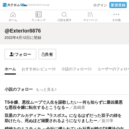
新規登録
ログイン
KADOKAWA Group
ホーム
ランキング
小説を探す
マイページ
その他
@Exterior8876
2022年4月12日
に登録
フォロー
共有
ホーム
おすすめレビュー
38
小説のフォロー
53
ユーザーのフォロ
小説のフォロー
もっと見る
TS令嬢、悪役ムーブで人生を謳歌したい～何も知らずに最凶最悪
な悪役令嬢に転生するとこうなる～
／
真嶋青
双星のアルカディアー〝ラスボス〟になるはずだった双子の姉を
助けたら、死ぬほど溺愛されるようになりましたー
／
遊川率
鎖編みのミスティカ ～会社に縛られていた社畜が鎖のTS魔法少女