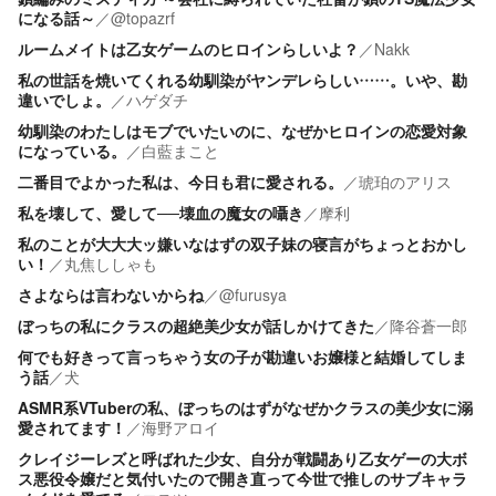
になる話～
／
@topazrf
ルームメイトは乙女ゲームのヒロインらしいよ？
／
Nakk
私の世話を焼いてくれる幼馴染がヤンデレらしい……。いや、勘
違いでしょ。
／
ハゲダチ
幼馴染のわたしはモブでいたいのに、なぜかヒロインの恋愛対象
になっている。
／
白藍まこと
二番目でよかった私は、今日も君に愛される。
／
琥珀のアリス
私を壊して、愛して──壊血の魔女の囁き
／
摩利
私のことが大大大ッ嫌いなはずの双子妹の寝言がちょっとおかし
い！
／
丸焦ししゃも
さよならは言わないからね
／
@furusya
ぼっちの私にクラスの超絶美少女が話しかけてきた
／
降谷蒼一郎
何でも好きって言っちゃう女の子が勘違いお嬢様と結婚してしま
う話
／
犬
ASMR系VTuberの私、ぼっちのはずがなぜかクラスの美少女に溺
愛されてます！
／
海野アロイ
クレイジーレズと呼ばれた少女、自分が戦闘あり乙女ゲーの大ボ
ス悪役令嬢だと気付いたので開き直って今世で推しのサブキャラ