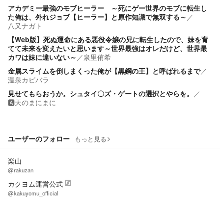
アカデミー最強のモブヒーラー ～死にゲー世界のモブに転生し
た俺は、外れジョブ【ヒーラー】と原作知識で無双する～
／
八又ナガト
【Web版】死ぬ運命にある悪役令嬢の兄に転生したので、妹を育
てて未来を変えたいと思います～世界最強はオレだけど、世界最
カワは妹に違いない～
／
泉里侑希
金属スライムを倒しまくった俺が【黒鋼の王】と呼ばれるまで
／
温泉カピバラ
見せてもらおうか。シュタイ〇ズ・ゲートの選択とやらを。
／
🅰️天のまにまに
ユーザーのフォロー
もっと見る
楽山
@rakuzan
カクヨム運営公式
@kakuyomu_official