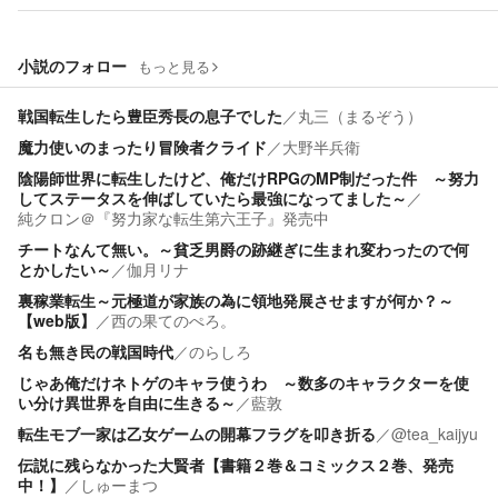
小説のフォロー
もっと見る
戦国転生したら豊臣秀長の息子でした
／
丸三（まるぞう）
魔力使いのまったり冒険者クライド
／
大野半兵衛
陰陽師世界に転生したけど、俺だけRPGのMP制だった件 ～努力
してステータスを伸ばしていたら最強になってました～
／
純クロン＠『努力家な転生第六王子』発売中
チートなんて無い。～貧乏男爵の跡継ぎに生まれ変わったので何
とかしたい～
／
伽月リナ
裏稼業転生～元極道が家族の為に領地発展させますが何か？～
【web版】
／
西の果てのぺろ。
名も無き民の戦国時代
／
のらしろ
じゃあ俺だけネトゲのキャラ使うわ ～数多のキャラクターを使
い分け異世界を自由に生きる～
／
藍敦
転生モブ一家は乙女ゲームの開幕フラグを叩き折る
／
@tea_kaijyu
伝説に残らなかった大賢者【書籍２巻＆コミックス２巻、発売
中！】
／
しゅーまつ