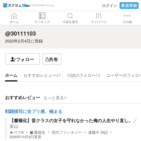
新規登録
ログイン
KADOKAWA Group
ホーム
ランキング
小説を探す
マイページ
その他
@30111103
2022年2月4日
に登録
フォロー
共有
ホーム
おすすめレビュー
47
小説のフォロー
13
ユーザーのフォロ
おすすめレビュー
もっと見る
戦闘描写に全ブリ感、極まる
【書籍化】昔クラスの女子を守れなかった俺の人生やり直し。
／
楽山
★
17,176
書籍化
現代ファンタジー
連載中
35
話
2025年10月4日
更新