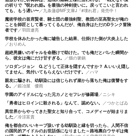
の祈りで〝呪われ姫〟を最強の神剣使いに。戻ってこいと言われ
ても、もう遅い〜
／
九条蓮@MF文庫J『#壊れ君』発売中！
魔術学校の首席賢者、騎士団の最強剣聖、教団の至高聖女が俺の
ことを師匠として慕ってくるんだが、俺自身はただのDランク冒険
者です
／
羽田遼亮
学校を休みたかった俺に嘘告した結果、仕掛けた側が大炎上した
／
おりめん
超絶男嫌いのギャルを命懸けで助けた。でも俺だとバレた瞬間か
ら、彼女は俺にだけ甘すぎる。
／
畑の箸鍋
ソロダンジョン Q.どうして正体を隠すんですか？ A.いいえ隠し
てません、気付いてもらえないだけです。
／
ハマ
親友に騙され、幼馴染には信じられず崖から落ちた俺は復讐をす
る。
／
鍛冶屋 優雨
学園のアイドルになった元カノとセフレが修羅場
／
ニシキ
「勇者はヒロインに殺される」なんて、認めない。
／
つかとばゐ
異世界からやってきた聖女と知り合って、コメディーが始まりま
した
／
冷涼富貴
俺を都合のいいキープ扱いする幼馴染と縁を切ったら、人間不信
の国民的アイドルのお世話係になりました～路地裏白ウサギは俺