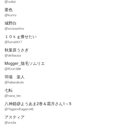
@nuttai
栗色
@kuriro
城野白
@sironoshiro
１０ｋｇ痩せたい
@fuma0417
秋葉原うさぎ
@akibausa
Mogger_陰毛ソムリエ
@Kira1368
羽場 楽人
@habarakuto
七転
@nana_ten
八神鏡@ようあま2巻＆霜月さん1～5
@YagamiKagami45
アスティア
@srs3a