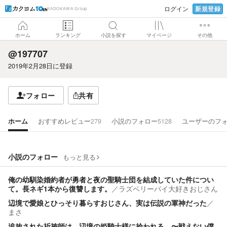
新規登録
ログイン
KADOKAWA Group
ホーム
ランキング
小説を探す
マイページ
その他
@197707
2019年2月28日
に登録
フォロー
共有
ホーム
おすすめレビュー
279
小説のフォロー
5128
ユーザーのフ
小説のフォロー
もっと見る
俺の幼馴染婚約者が勇者と夜の聖騎士団を結成していた件につい
て。長ネギ1本から復讐します。
／
ラズベリーパイ大好きおじさん
辺境で愛娘とひっそり暮らすおじさん、実は伝説の軍神だった
／
まさ
追放された祈祷師は、辺境の姫騎士様に拾われる。〜戦えない僕