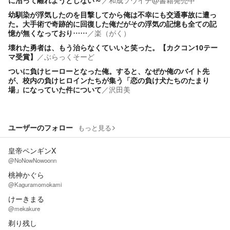
に沼って離れようとしない～
／
和成ソウイチ@書籍発売中
幼馴染が浮気したのを目撃してから俺は不幸にも交通事故に遭っ
た。大手術で奇跡的に回復した俺だがその浮気の記憶も全ての記
憶が無くなっており……
／
楽（がく）
壊れた勇者は、もう治らなくていいと笑った。【カクコン10テー
マ受賞】
／
ぶらっくそーど
ついに負けヒーローとなった俺。すると、なぜか俺のバイト先
が、校内の負けヒロインたちが集う「恋の負け犬たちのたまり
場」になっていた件について
／
沢田美
ユーザーのフォロー
もっと見る
皇帝ペンギンX
@NoNowNowoonn
桃神かぐら
@Kaguramomokami
けーきまる
@mekakure
剃り残し